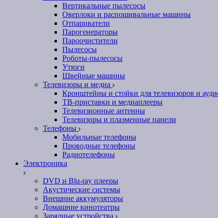
Вертикальные пылесосы
Оверлоки и распошивальные машины
Отпариватели
Парогенераторы
Пароочистители
Пылесосы
Роботы-пылесосы
Утюги
Швейные машины
Телевизоры и медиа
Кронштейны и стойки для телевизоров и ауд
ТВ-приставки и медиаплееры
Телевизионные антенны
Телевизоры и плазменные панели
Телефоны
Мобильные телефоны
Проводные телефоны
Радиотелефоны
Электроника
DVD и Blu-ray плееры
Акустические системы
Внешние аккумуляторы
Домашние кинотеатры
Зарядные устройства