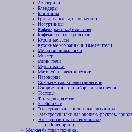
Аэрогрили
Блендеры
Блинницы
Грили, мангалы, шашлычницы
Йогуртницы
Кофеварки и кофемашины
Кофемолки электрические
Кухонные весы
Кухонные комбайны и измельчители
Микроволновые печи
Миксеры
Мини-печи
Мультиварки
Мясорубки электрические
Пароварки
Соковыжималки электрические
Сэндвичницы и приборы для выпечки
Тостеры
Фильтры для воды
Хлебопечки
Электрические грили и шашлычницы
Электросушилки для овощей, фруктов, грибо
Электрочайники и термопоты
Фритюрницы
Мелкая бытовая техника