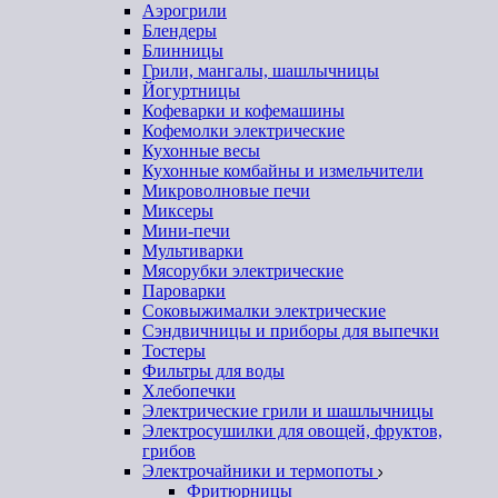
Аэрогрили
Блендеры
Блинницы
Грили, мангалы, шашлычницы
Йогуртницы
Кофеварки и кофемашины
Кофемолки электрические
Кухонные весы
Кухонные комбайны и измельчители
Микроволновые печи
Миксеры
Мини-печи
Мультиварки
Мясорубки электрические
Пароварки
Соковыжималки электрические
Сэндвичницы и приборы для выпечки
Тостеры
Фильтры для воды
Хлебопечки
Электрические грили и шашлычницы
Электросушилки для овощей, фруктов,
грибов
Электрочайники и термопоты
Фритюрницы