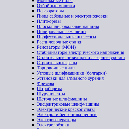
Монтажные пилы
Отбойные молотки
Перфораторы
Пилы сабельные и электроножовки
Плиткорезы
Плоскошлифовальные машины
Полировальные машины
Профессиональные пылесосы
Распиловочные станки
Реноваторы (МФИ)
Стабилизаторы электрического напряжения
Строительные нивелиры и лазерные уровни
Строительные фены
Торцовочные пилы
Угловые шлифмашинки (болгарки)
Установки для алмазного бурения
Фрезеры
Штроборезы
Шуруповерты
Щеточные шлифмашины
Эксцентриковые шлифмашины
Электрические краскопульты
Электро- и бензопилы цепные
Электрогенераторы
Электролобзики