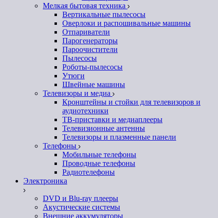
Мелкая бытовая техника
Вертикальные пылесосы
Оверлоки и распошивальные машины
Отпариватели
Парогенераторы
Пароочистители
Пылесосы
Роботы-пылесосы
Утюги
Швейные машины
Телевизоры и медиа
Кронштейны и стойки для телевизоров и
аудиотехники
ТВ-приставки и медиаплееры
Телевизионные антенны
Телевизоры и плазменные панели
Телефоны
Мобильные телефоны
Проводные телефоны
Радиотелефоны
Электроника
DVD и Blu-ray плееры
Акустические системы
Внешние аккумуляторы