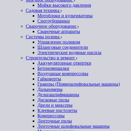
Мойки высокого давления
Садовая техника
Мотоблоки и культиваторы
Снегоуборщики
Сварочное оборудование
Сварочные аппараты
Системы полива
Управление поливом
Шланговые соединители
Электрические водяные насосы
Строительство и ремонт
Аккумуляторные отвертки
Бетономешалки
Воздушные компрессоры
Гайковерты
Граверы (Прямошлифовальные машины)
Дальномеры
Дельташлифмашины
Дисковые пилы
Дрели и миксеры
Клеевые пистолеты
Компрессоры
Ленточные пилы
Ленточные шлифовальные машины