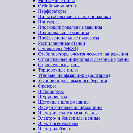
Монтажные пилы
Отбойные молотки
Перфораторы
Пилы сабельные и электроножовки
Плиткорезы
Плоскошлифовальные машины
Полировальные машины
Профессиональные пылесосы
Распиловочные станки
Реноваторы (МФИ)
Стабилизаторы электрического напряжения
Строительные нивелиры и лазерные уровни
Строительные фены
Торцовочные пилы
Угловые шлифмашинки (болгарки)
Установки для алмазного бурения
Фрезеры
Штроборезы
Шуруповерты
Щеточные шлифмашины
Эксцентриковые шлифмашины
Электрические краскопульты
Электро- и бензопилы цепные
Электрогенераторы
Электролобзики