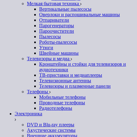
Мелкая бытовая техника
Вертикальные пылесосы
Оверлоки и распошивальные машины
Отпариватели
Парогенераторы
Пароочистители
Пылесосы
Роботы-пылесосы
Утюги
Швейные машины
Телевизоры и медиа
Кронштейны и стойки для телевизоров и
аудиотехники
ТВ-приставки и медиаплееры
Телевизионные антенны
Телевизоры и плазменные панели
Телефоны
Мобильные телефоны
Проводные телефоны
Радиотелефоны
Электроника
DVD и Blu-ray плееры
Акустические системы
Внешние аккумуляторы