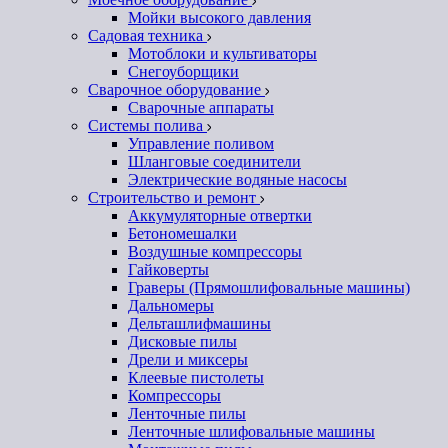
Мойки высокого давления
Садовая техника
Мотоблоки и культиваторы
Снегоуборщики
Сварочное оборудование
Сварочные аппараты
Системы полива
Управление поливом
Шланговые соединители
Электрические водяные насосы
Строительство и ремонт
Аккумуляторные отвертки
Бетономешалки
Воздушные компрессоры
Гайковерты
Граверы (Прямошлифовальные машины)
Дальномеры
Дельташлифмашины
Дисковые пилы
Дрели и миксеры
Клеевые пистолеты
Компрессоры
Ленточные пилы
Ленточные шлифовальные машины