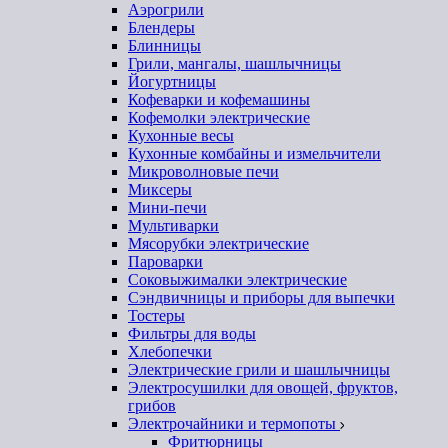
Аэрогрили
Блендеры
Блинницы
Грили, мангалы, шашлычницы
Йогуртницы
Кофеварки и кофемашины
Кофемолки электрические
Кухонные весы
Кухонные комбайны и измельчители
Микроволновые печи
Миксеры
Мини-печи
Мультиварки
Мясорубки электрические
Пароварки
Соковыжималки электрические
Сэндвичницы и приборы для выпечки
Тостеры
Фильтры для воды
Хлебопечки
Электрические грили и шашлычницы
Электросушилки для овощей, фруктов,
грибов
Электрочайники и термопоты
Фритюрницы