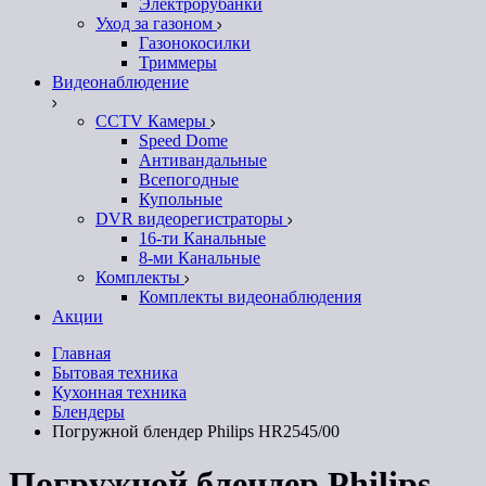
Электрорубанки
Уход за газоном
Газонокосилки
Триммеры
Видеонаблюдение
CCTV Камеры
Speed Dome
Антивандальные
Всепогодные
Купольные
DVR видеорегистраторы
16-ти Канальные
8-ми Канальные
Комплекты
Комплекты видеонаблюдения
Акции
Главная
Бытовая техника
Кухонная техника
Блендеры
Погружной блендер Philips HR2545/00
Погружной блендер Philips