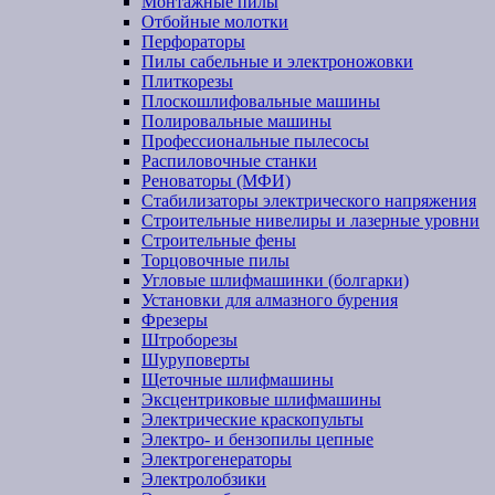
Монтажные пилы
Отбойные молотки
Перфораторы
Пилы сабельные и электроножовки
Плиткорезы
Плоскошлифовальные машины
Полировальные машины
Профессиональные пылесосы
Распиловочные станки
Реноваторы (МФИ)
Стабилизаторы электрического напряжения
Строительные нивелиры и лазерные уровни
Строительные фены
Торцовочные пилы
Угловые шлифмашинки (болгарки)
Установки для алмазного бурения
Фрезеры
Штроборезы
Шуруповерты
Щеточные шлифмашины
Эксцентриковые шлифмашины
Электрические краскопульты
Электро- и бензопилы цепные
Электрогенераторы
Электролобзики