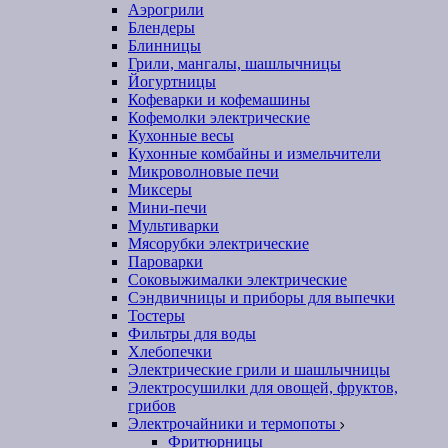
Аэрогрили
Блендеры
Блинницы
Грили, мангалы, шашлычницы
Йогуртницы
Кофеварки и кофемашины
Кофемолки электрические
Кухонные весы
Кухонные комбайны и измельчители
Микроволновые печи
Миксеры
Мини-печи
Мультиварки
Мясорубки электрические
Пароварки
Соковыжималки электрические
Сэндвичницы и приборы для выпечки
Тостеры
Фильтры для воды
Хлебопечки
Электрические грили и шашлычницы
Электросушилки для овощей, фруктов,
грибов
Электрочайники и термопоты
Фритюрницы