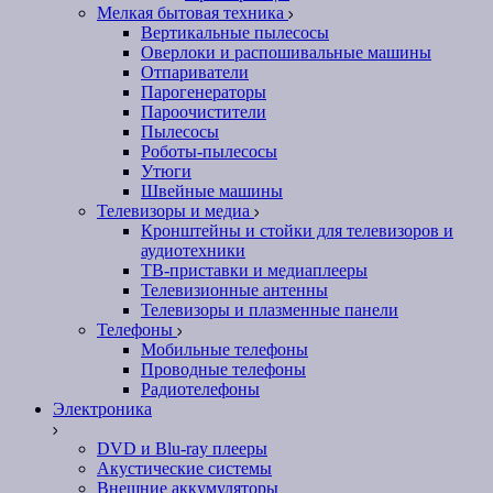
Мелкая бытовая техника
Вертикальные пылесосы
Оверлоки и распошивальные машины
Отпариватели
Парогенераторы
Пароочистители
Пылесосы
Роботы-пылесосы
Утюги
Швейные машины
Телевизоры и медиа
Кронштейны и стойки для телевизоров и
аудиотехники
ТВ-приставки и медиаплееры
Телевизионные антенны
Телевизоры и плазменные панели
Телефоны
Мобильные телефоны
Проводные телефоны
Радиотелефоны
Электроника
DVD и Blu-ray плееры
Акустические системы
Внешние аккумуляторы