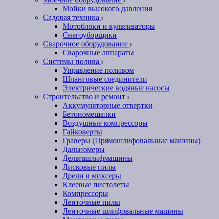
Мойки высокого давления
Садовая техника
Мотоблоки и культиваторы
Снегоуборщики
Сварочное оборудование
Сварочные аппараты
Системы полива
Управление поливом
Шланговые соединители
Электрические водяные насосы
Строительство и ремонт
Аккумуляторные отвертки
Бетономешалки
Воздушные компрессоры
Гайковерты
Граверы (Прямошлифовальные машины)
Дальномеры
Дельташлифмашины
Дисковые пилы
Дрели и миксеры
Клеевые пистолеты
Компрессоры
Ленточные пилы
Ленточные шлифовальные машины