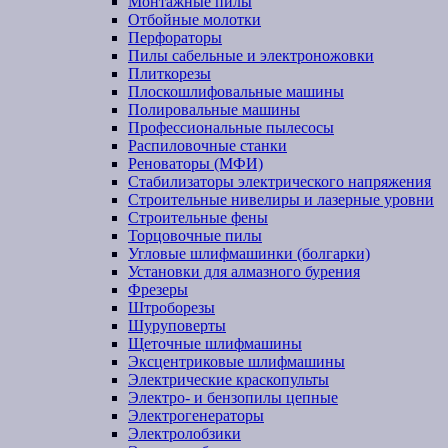
Монтажные пилы
Отбойные молотки
Перфораторы
Пилы сабельные и электроножовки
Плиткорезы
Плоскошлифовальные машины
Полировальные машины
Профессиональные пылесосы
Распиловочные станки
Реноваторы (МФИ)
Стабилизаторы электрического напряжения
Строительные нивелиры и лазерные уровни
Строительные фены
Торцовочные пилы
Угловые шлифмашинки (болгарки)
Установки для алмазного бурения
Фрезеры
Штроборезы
Шуруповерты
Щеточные шлифмашины
Эксцентриковые шлифмашины
Электрические краскопульты
Электро- и бензопилы цепные
Электрогенераторы
Электролобзики