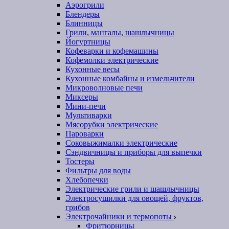
Аэрогрили
Блендеры
Блинницы
Грили, мангалы, шашлычницы
Йогуртницы
Кофеварки и кофемашины
Кофемолки электрические
Кухонные весы
Кухонные комбайны и измельчители
Микроволновые печи
Миксеры
Мини-печи
Мультиварки
Мясорубки электрические
Пароварки
Соковыжималки электрические
Сэндвичницы и приборы для выпечки
Тостеры
Фильтры для воды
Хлебопечки
Электрические грили и шашлычницы
Электросушилки для овощей, фруктов,
грибов
Электрочайники и термопоты
Фритюрницы