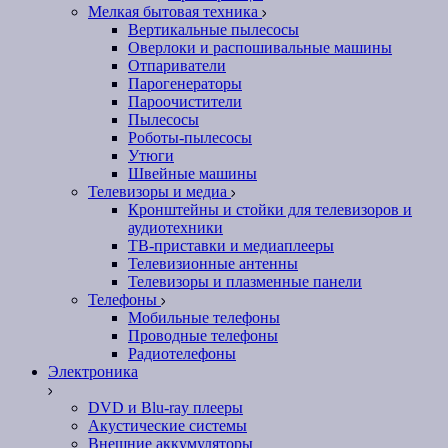
Мелкая бытовая техника
Вертикальные пылесосы
Оверлоки и распошивальные машины
Отпариватели
Парогенераторы
Пароочистители
Пылесосы
Роботы-пылесосы
Утюги
Швейные машины
Телевизоры и медиа
Кронштейны и стойки для телевизоров и
аудиотехники
ТВ-приставки и медиаплееры
Телевизионные антенны
Телевизоры и плазменные панели
Телефоны
Мобильные телефоны
Проводные телефоны
Радиотелефоны
Электроника
DVD и Blu-ray плееры
Акустические системы
Внешние аккумуляторы