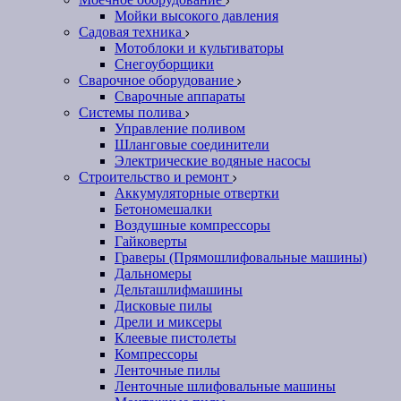
Мойки высокого давления
Садовая техника
Мотоблоки и культиваторы
Снегоуборщики
Сварочное оборудование
Сварочные аппараты
Системы полива
Управление поливом
Шланговые соединители
Электрические водяные насосы
Строительство и ремонт
Аккумуляторные отвертки
Бетономешалки
Воздушные компрессоры
Гайковерты
Граверы (Прямошлифовальные машины)
Дальномеры
Дельташлифмашины
Дисковые пилы
Дрели и миксеры
Клеевые пистолеты
Компрессоры
Ленточные пилы
Ленточные шлифовальные машины