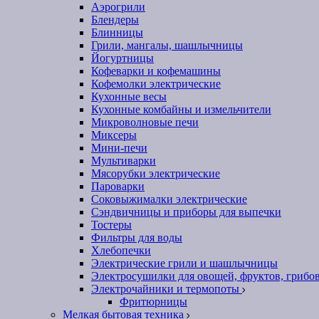
Аэрогрили
Блендеры
Блинницы
Грили, мангалы, шашлычницы
Йогуртницы
Кофеварки и кофемашины
Кофемолки электрические
Кухонные весы
Кухонные комбайны и измельчители
Микроволновые печи
Миксеры
Мини-печи
Мультиварки
Мясорубки электрические
Пароварки
Соковыжималки электрические
Сэндвичницы и приборы для выпечки
Тостеры
Фильтры для воды
Хлебопечки
Электрические грили и шашлычницы
Электросушилки для овощей, фруктов, грибо
Электрочайники и термопоты
Фритюрницы
Мелкая бытовая техника