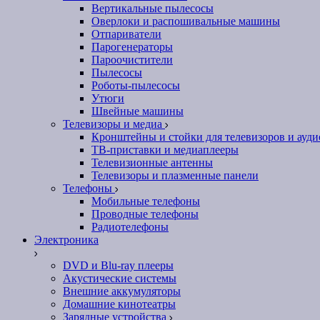
Вертикальные пылесосы
Оверлоки и распошивальные машины
Отпариватели
Парогенераторы
Пароочистители
Пылесосы
Роботы-пылесосы
Утюги
Швейные машины
Телевизоры и медиа
Кронштейны и стойки для телевизоров и ауд
ТВ-приставки и медиаплееры
Телевизионные антенны
Телевизоры и плазменные панели
Телефоны
Мобильные телефоны
Проводные телефоны
Радиотелефоны
Электроника
DVD и Blu-ray плееры
Акустические системы
Внешние аккумуляторы
Домашние кинотеатры
Зарядные устройства