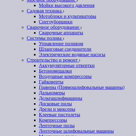
Мойки высокого давления
Садовая техника
Мотоблоки и культиваторы
Снегоуборщики
Сварочное оборудование
Сварочные аппараты
Системы полива
Управление поливом
Шланговые соединители
Электрические водяные насосы
Строительство и ремонт
Аккумуляторные отвертки
Бетономешалки
Воздушные компрессоры
Гайковерты
Граверы (Прямошлифовальные машины)
Дальномеры
Дельташлифмашины
Дисковые пилы
Дрели и миксеры
Клеевые пистолеты
Компрессоры
Ленточные пилы
Ленточные шлифовальные машины