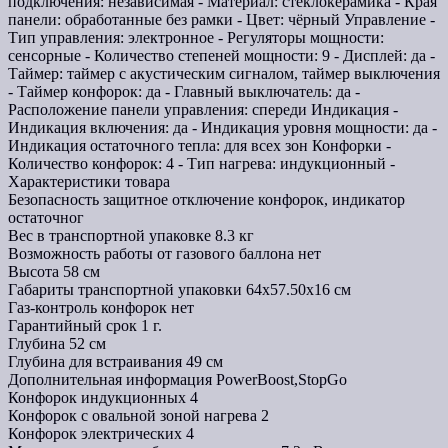
подключения: независимая - Материал: стеклокерамика - Края
панели: обработанные без рамки - Цвет: чёрный Управление -
Тип управления: электронное - Регуляторы мощности:
сенсорные - Количество степеней мощности: 9 - Дисплей: да -
Таймер: таймер с акустическим сигналом, таймер выключения
- Таймер конфорок: да - Главный выключатель: да -
Расположение панели управления: спереди Индикация -
Индикация включения: да - Индикация уровня мощности: да -
Индикация остаточного тепла: для всех зон Конфорки -
Количество конфорок: 4 - Тип нагрева: индукционный -
Характеристики товара
Безопасность
защитное отключение конфорок, индикатор
остаточног
Вес в транспортной упаковке
8.3 кг
Возможность работы от газового баллона
нет
Высота
58 см
Габариты транспортной упаковки
64х57.50х16 см
Газ-контроль конфорок
нет
Гарантийный срок
1 г.
Глубина
52 см
Глубина для встраивания
49 см
Дополнительная информация
PowerBoost,StopGo
Конфорок индукционных
4
Конфорок с овальной зоной нагрева
2
Конфорок электрических
4