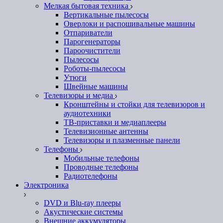
Мелкая бытовая техника
Вертикальные пылесосы
Оверлоки и распошивальные машины
Отпариватели
Парогенераторы
Пароочистители
Пылесосы
Роботы-пылесосы
Утюги
Швейные машины
Телевизоры и медиа
Кронштейны и стойки для телевизоров и
аудиотехники
ТВ-приставки и медиаплееры
Телевизионные антенны
Телевизоры и плазменные панели
Телефоны
Мобильные телефоны
Проводные телефоны
Радиотелефоны
Электроника
DVD и Blu-ray плееры
Акустические системы
Внешние аккумуляторы