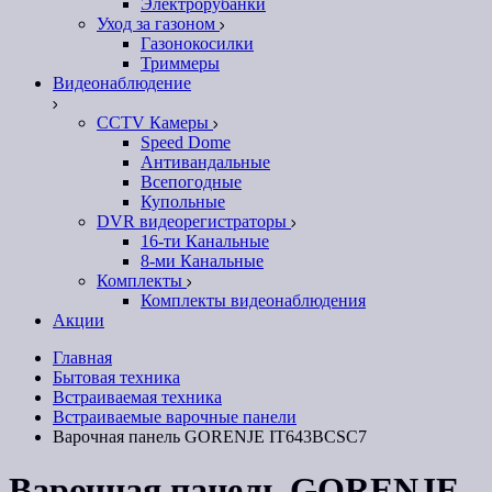
Электрорубанки
Уход за газоном
Газонокосилки
Триммеры
Видеонаблюдение
CCTV Камеры
Speed Dome
Антивандальные
Всепогодные
Купольные
DVR видеорегистраторы
16-ти Канальные
8-ми Канальные
Комплекты
Комплекты видеонаблюдения
Акции
Главная
Бытовая техника
Встраиваемая техника
Встраиваемые варочные панели
Варочная панель GORENJE IT643BCSC7
Варочная панель GORENJE