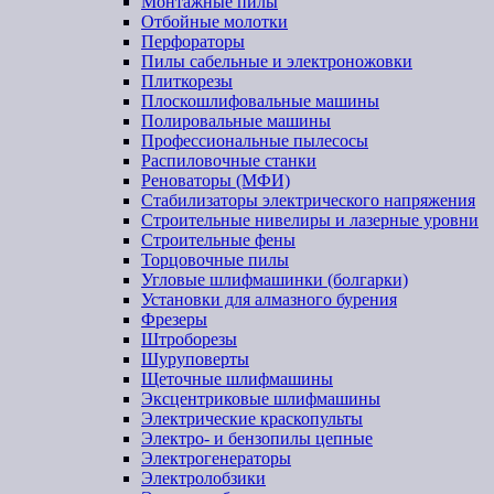
Монтажные пилы
Отбойные молотки
Перфораторы
Пилы сабельные и электроножовки
Плиткорезы
Плоскошлифовальные машины
Полировальные машины
Профессиональные пылесосы
Распиловочные станки
Реноваторы (МФИ)
Стабилизаторы электрического напряжения
Строительные нивелиры и лазерные уровни
Строительные фены
Торцовочные пилы
Угловые шлифмашинки (болгарки)
Установки для алмазного бурения
Фрезеры
Штроборезы
Шуруповерты
Щеточные шлифмашины
Эксцентриковые шлифмашины
Электрические краскопульты
Электро- и бензопилы цепные
Электрогенераторы
Электролобзики