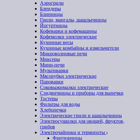
Аэрогрили
Блендеры
Блинницы
Грили, мангалы, шашлычницы
Йогуртницы
Кофеварки и кофемашины
Кофемолки электрические
Кухонные весы
Кухонные комбайны и измельчители
Микроволновые печи
Миксеры
Мини-печи
Мультиварки
Мясорубки электрические
Пароварки
Соковыжималки электрические
Сэндвичницы и приборы для выпечки
Тостеры
Фильтры для воды
Хлебопечки
Электрические грили и шашлычницы
Электросушилки для овощей, фруктов,
грибов
Электрочайники и термопоты
Фритюрницы