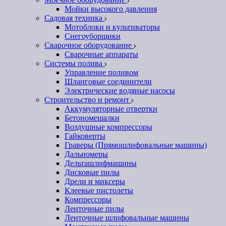
Мойки высокого давления
Садовая техника
Мотоблоки и культиваторы
Снегоуборщики
Сварочное оборудование
Сварочные аппараты
Системы полива
Управление поливом
Шланговые соединители
Электрические водяные насосы
Строительство и ремонт
Аккумуляторные отвертки
Бетономешалки
Воздушные компрессоры
Гайковерты
Граверы (Прямошлифовальные машины)
Дальномеры
Дельташлифмашины
Дисковые пилы
Дрели и миксеры
Клеевые пистолеты
Компрессоры
Ленточные пилы
Ленточные шлифовальные машины