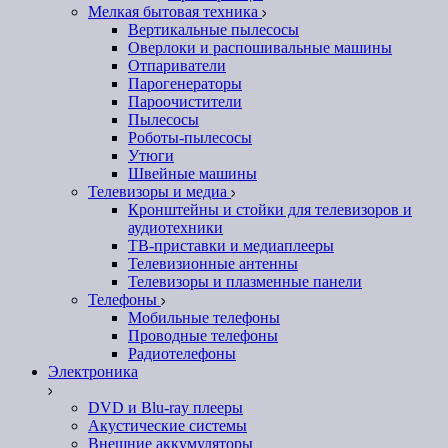
Мелкая бытовая техника
Вертикальные пылесосы
Оверлоки и распошивальные машины
Отпариватели
Парогенераторы
Пароочистители
Пылесосы
Роботы-пылесосы
Утюги
Швейные машины
Телевизоры и медиа
Кронштейны и стойки для телевизоров и
аудиотехники
ТВ-приставки и медиаплееры
Телевизионные антенны
Телевизоры и плазменные панели
Телефоны
Мобильные телефоны
Проводные телефоны
Радиотелефоны
Электроника
DVD и Blu-ray плееры
Акустические системы
Внешние аккумуляторы