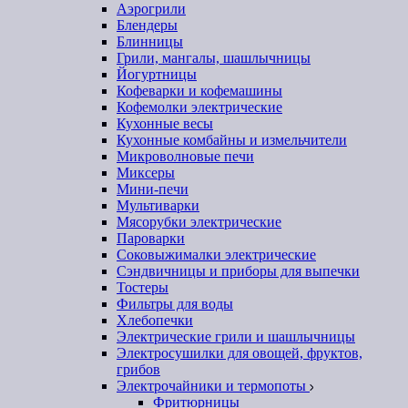
Аэрогрили
Блендеры
Блинницы
Грили, мангалы, шашлычницы
Йогуртницы
Кофеварки и кофемашины
Кофемолки электрические
Кухонные весы
Кухонные комбайны и измельчители
Микроволновые печи
Миксеры
Мини-печи
Мультиварки
Мясорубки электрические
Пароварки
Соковыжималки электрические
Сэндвичницы и приборы для выпечки
Тостеры
Фильтры для воды
Хлебопечки
Электрические грили и шашлычницы
Электросушилки для овощей, фруктов,
грибов
Электрочайники и термопоты
Фритюрницы