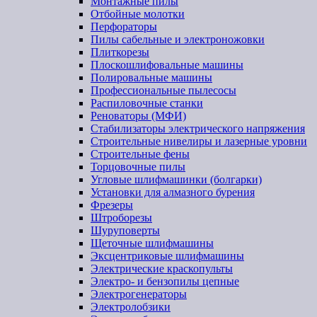
Монтажные пилы
Отбойные молотки
Перфораторы
Пилы сабельные и электроножовки
Плиткорезы
Плоскошлифовальные машины
Полировальные машины
Профессиональные пылесосы
Распиловочные станки
Реноваторы (МФИ)
Стабилизаторы электрического напряжения
Строительные нивелиры и лазерные уровни
Строительные фены
Торцовочные пилы
Угловые шлифмашинки (болгарки)
Установки для алмазного бурения
Фрезеры
Штроборезы
Шуруповерты
Щеточные шлифмашины
Эксцентриковые шлифмашины
Электрические краскопульты
Электро- и бензопилы цепные
Электрогенераторы
Электролобзики