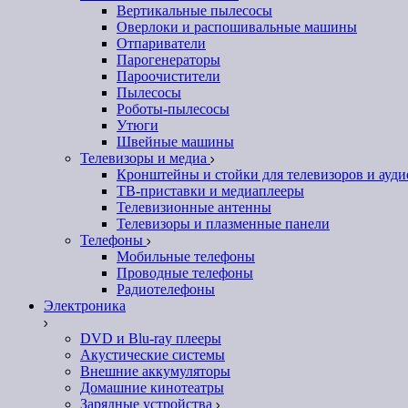
Вертикальные пылесосы
Оверлоки и распошивальные машины
Отпариватели
Парогенераторы
Пароочистители
Пылесосы
Роботы-пылесосы
Утюги
Швейные машины
Телевизоры и медиа
Кронштейны и стойки для телевизоров и ауд
ТВ-приставки и медиаплееры
Телевизионные антенны
Телевизоры и плазменные панели
Телефоны
Мобильные телефоны
Проводные телефоны
Радиотелефоны
Электроника
DVD и Blu-ray плееры
Акустические системы
Внешние аккумуляторы
Домашние кинотеатры
Зарядные устройства