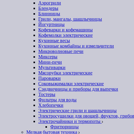
Аэрогрили
Блендеры
Блинницы
Грили, мангалы, шашлычницы
Йогуртницы
Кофеварки и кофемашины
Кофемолки электрические
Кухонные весы
Кухонные комбайны и измельчители
Микроволновые печи
Миксеры
Мини-печи
Мультиварки
Мясорубки электрические
Пароварки
Соковыжималки электрические
Сэндвичницы и приборы для выпечки
Тостеры
Фильтры для воды
Хлебопечки
Электрические грили и шашлычницы
Электросушилки для овощей, фруктов, грибо
Электрочайники и термопоты
Фритюрницы
Мелкая бытовая техника