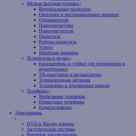
Мелкая бытовая техника
Вертикальные пылесосы
Оверлоки и распошивальные машины
Отпариватели
Парогенераторы
Пароочистители
Пылесосы
Роботы-пылесосы
Утюги
Швейные машины
Телевизоры и медиа
Кронштейны и стойки для телевизоров и
аудиотехники
ТВ-приставки и медиаплееры
Телевизионные антенны
Телевизоры и плазменные панели
Телефоны
Мобильные телефоны
Проводные телефоны
Радиотелефоны
Электроника
DVD и Blu-ray плееры
Акустические системы
Внешние аккумуляторы