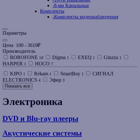
-
8-ми Канальные
Комплекты
-
Комплекты видеонаблюдения
Параметры
Цена
100
-
3610
₽
Производитель
BOROFONE
Digma
EXEQ
Ginzzu
18
1
1
1
HARPER
HOCO
1
7
KIPO
Rekam
SmartBuy
СИГНАЛ
1
1
1
ELECTRONICS
Эфир
4
3
Показать все
Электроника
DVD и Blu-ray плееры
Акустические системы