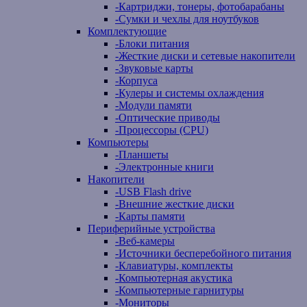
-
Картриджи, тонеры, фотобарабаны
-
Сумки и чехлы для ноутбуков
Комплектующие
-
Блоки питания
-
Жесткие диски и сетевые накопители
-
Звуковые карты
-
Корпуса
-
Кулеры и системы охлаждения
-
Модули памяти
-
Оптические приводы
-
Процессоры (CPU)
Компьютеры
-
Планшеты
-
Электронные книги
Накопители
-
USB Flash drive
-
Внешние жесткие диски
-
Карты памяти
Периферийные устройства
-
Веб-камеры
-
Источники бесперебойного питания
-
Клавиатуры, комплекты
-
Компьютерная акустика
-
Компьютерные гарнитуры
-
Мониторы