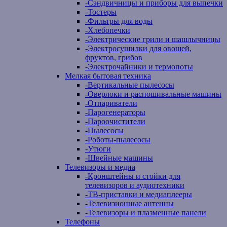
-
Сэндвичницы и приборы для выпечки
-
Тостеры
-
Фильтры для воды
-
Хлебопечки
-
Электрические грили и шашлычницы
-
Электросушилки для овощей,
фруктов, грибов
-
Электрочайники и термопоты
Мелкая бытовая техника
-
Вертикальные пылесосы
-
Оверлоки и распошивальные машины
-
Отпариватели
-
Парогенераторы
-
Пароочистители
-
Пылесосы
-
Роботы-пылесосы
-
Утюги
-
Швейные машины
Телевизоры и медиа
-
Кронштейны и стойки для
телевизоров и аудиотехники
-
ТВ-приставки и медиаплееры
-
Телевизионные антенны
-
Телевизоры и плазменные панели
Телефоны