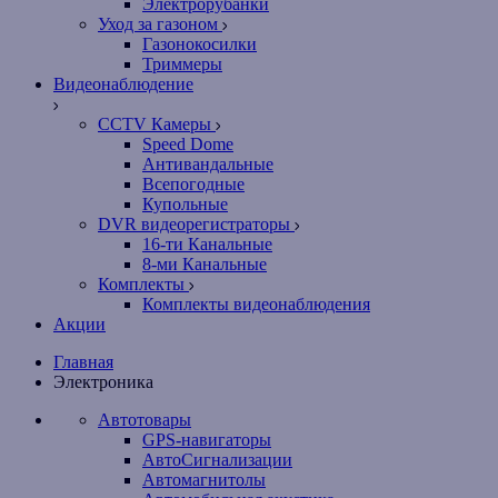
Электрорубанки
Уход за газоном
Газонокосилки
Триммеры
Видеонаблюдение
CCTV Камеры
Speed Dome
Антивандальные
Всепогодные
Купольные
DVR видеорегистраторы
16-ти Канальные
8-ми Канальные
Комплекты
Комплекты видеонаблюдения
Акции
Главная
Электроника
Автотовары
GPS-навигаторы
АвтоСигнализации
Автомагнитолы