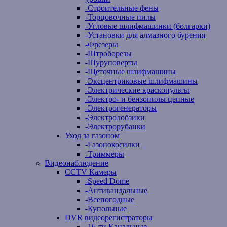
-
Строительные фены
-
Торцовочные пилы
-
Угловые шлифмашинки (болгарки)
-
Установки для алмазного бурения
-
Фрезеры
-
Штроборезы
-
Шуруповерты
-
Щеточные шлифмашины
-
Эксцентриковые шлифмашины
-
Электрические краскопульты
-
Электро- и бензопилы цепные
-
Электрогенераторы
-
Электролобзики
-
Электрорубанки
Уход за газоном
-
Газонокосилки
-
Триммеры
Видеонаблюдение
CCTV Камеры
-
Speed Dome
-
Антивандальные
-
Всепогодные
-
Купольные
DVR видеорегистраторы
-
16-ти Канальные