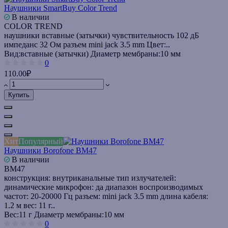
Наушники SmartBuy Color Trend
В наличии
COLOR TREND
наушники вставные (затычки) чувствительность 102 дБ
импеданс 32 Ом разъем mini jack 3.5 mm Цвет:..
Вид:
вставные (затычки)
Диаметр мембраны:
10 мм
0
110.00₽
Купить
Хит
Популярный
Наушники Borofone BM47
В наличии
BM47
конструкция: внутриканальные тип излучателей:
динамические микрофон: да диапазон воспроизводимых
частот: 20-20000 Гц разъем: mini jack 3.5 mm длина кабеля:
1.2 м вес: 11 г..
Вес:
11 г
Диаметр мембраны:
10 мм
0