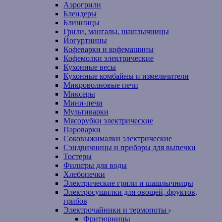
Аэрогрили
Блендеры
Блинницы
Грили, мангалы, шашлычницы
Йогуртницы
Кофеварки и кофемашины
Кофемолки электрические
Кухонные весы
Кухонные комбайны и измельчители
Микроволновые печи
Миксеры
Мини-печи
Мультиварки
Мясорубки электрические
Пароварки
Соковыжималки электрические
Сэндвичницы и приборы для выпечки
Тостеры
Фильтры для воды
Хлебопечки
Электрические грили и шашлычницы
Электросушилки для овощей, фруктов,
грибов
Электрочайники и термопоты
Фритюрницы