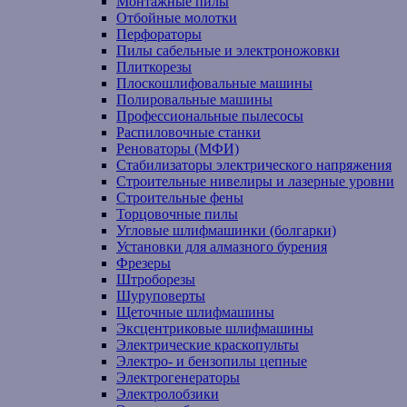
Монтажные пилы
Отбойные молотки
Перфораторы
Пилы сабельные и электроножовки
Плиткорезы
Плоскошлифовальные машины
Полировальные машины
Профессиональные пылесосы
Распиловочные станки
Реноваторы (МФИ)
Стабилизаторы электрического напряжения
Строительные нивелиры и лазерные уровни
Строительные фены
Торцовочные пилы
Угловые шлифмашинки (болгарки)
Установки для алмазного бурения
Фрезеры
Штроборезы
Шуруповерты
Щеточные шлифмашины
Эксцентриковые шлифмашины
Электрические краскопульты
Электро- и бензопилы цепные
Электрогенераторы
Электролобзики