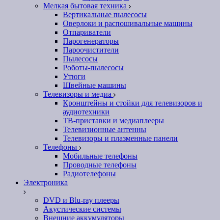
Мелкая бытовая техника
Вертикальные пылесосы
Оверлоки и распошивальные машины
Отпариватели
Парогенераторы
Пароочистители
Пылесосы
Роботы-пылесосы
Утюги
Швейные машины
Телевизоры и медиа
Кронштейны и стойки для телевизоров и
аудиотехники
ТВ-приставки и медиаплееры
Телевизионные антенны
Телевизоры и плазменные панели
Телефоны
Мобильные телефоны
Проводные телефоны
Радиотелефоны
Электроника
DVD и Blu-ray плееры
Акустические системы
Внешние аккумуляторы