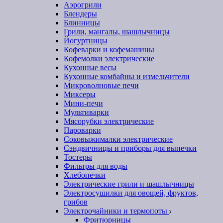
Аэрогрили
Блендеры
Блинницы
Грили, мангалы, шашлычницы
Йогуртницы
Кофеварки и кофемашины
Кофемолки электрические
Кухонные весы
Кухонные комбайны и измельчители
Микроволновые печи
Миксеры
Мини-печи
Мультиварки
Мясорубки электрические
Пароварки
Соковыжималки электрические
Сэндвичницы и приборы для выпечки
Тостеры
Фильтры для воды
Хлебопечки
Электрические грили и шашлычницы
Электросушилки для овощей, фруктов,
грибов
Электрочайники и термопоты
Фритюрницы