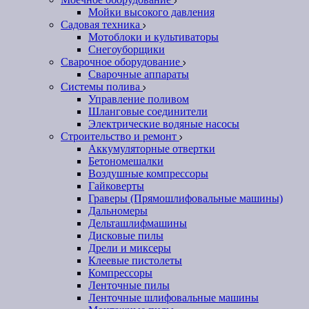
Мойки высокого давления
Садовая техника
Мотоблоки и культиваторы
Снегоуборщики
Сварочное оборудование
Сварочные аппараты
Системы полива
Управление поливом
Шланговые соединители
Электрические водяные насосы
Строительство и ремонт
Аккумуляторные отвертки
Бетономешалки
Воздушные компрессоры
Гайковерты
Граверы (Прямошлифовальные машины)
Дальномеры
Дельташлифмашины
Дисковые пилы
Дрели и миксеры
Клеевые пистолеты
Компрессоры
Ленточные пилы
Ленточные шлифовальные машины