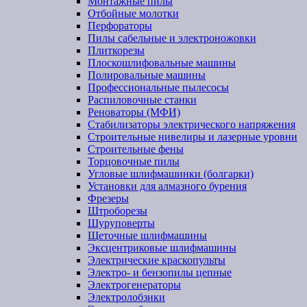
Монтажные пилы
Отбойные молотки
Перфораторы
Пилы сабельные и электроножовки
Плиткорезы
Плоскошлифовальные машины
Полировальные машины
Профессиональные пылесосы
Распиловочные станки
Реноваторы (МФИ)
Стабилизаторы электрического напряжения
Строительные нивелиры и лазерные уровни
Строительные фены
Торцовочные пилы
Угловые шлифмашинки (болгарки)
Установки для алмазного бурения
Фрезеры
Штроборезы
Шуруповерты
Щеточные шлифмашины
Эксцентриковые шлифмашины
Электрические краскопульты
Электро- и бензопилы цепные
Электрогенераторы
Электролобзики