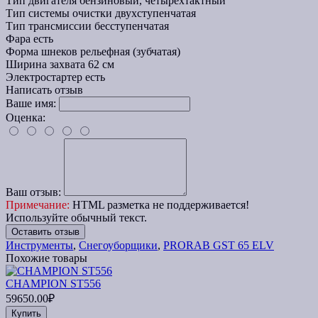
Тип двигателя
бензиновый, четырехтактный
Тип системы очистки
двухступенчатая
Тип трансмиссии
бесступенчатая
Фара
есть
Форма шнеков
рельефная (зубчатая)
Ширина захвата
62 см
Электростартер
есть
Написать отзыв
Ваше имя:
Оценка:
Ваш отзыв:
Примечание:
HTML разметка не поддерживается!
Используйте обычный текст.
Оставить отзыв
Инструменты
,
Снегоуборщики
,
PRORAB GST 65 ELV
Похожие товары
CHAMPION ST556
59650.00₽
Купить