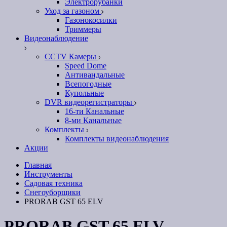
Электрорубанки
Уход за газоном
Газонокосилки
Триммеры
Видеонаблюдение
CCTV Камеры
Speed Dome
Антивандальные
Всепогодные
Купольные
DVR видеорегистраторы
16-ти Канальные
8-ми Канальные
Комплекты
Комплекты видеонаблюдения
Акции
Главная
Инструменты
Садовая техника
Снегоуборщики
PRORAB GST 65 ELV
PRORAB GST 65 ELV