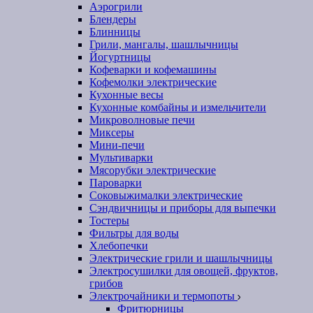
Аэрогрили
Блендеры
Блинницы
Грили, мангалы, шашлычницы
Йогуртницы
Кофеварки и кофемашины
Кофемолки электрические
Кухонные весы
Кухонные комбайны и измельчители
Микроволновые печи
Миксеры
Мини-печи
Мультиварки
Мясорубки электрические
Пароварки
Соковыжималки электрические
Сэндвичницы и приборы для выпечки
Тостеры
Фильтры для воды
Хлебопечки
Электрические грили и шашлычницы
Электросушилки для овощей, фруктов,
грибов
Электрочайники и термопоты
Фритюрницы