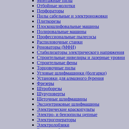
Монтажные пилы
Отбойные молотки
Перфораторы
Пилы сабельные и электроножовки
Плиткорезы
Плоскошлифовальные машины
Полировальные машины
Профессиональные пылесосы
Распиловочные станки
Реноваторы (МФИ)
Стабилизаторы электрического напряжения
Строительные нивелиры и лазерные уровни
Строительные фены
Торцовочные пилы
Угловые шлифмашинки (болгарки)
Установки для алмазного бурения
Фрезеры
Штроборезы
Шуруповерты
Щеточные шлифмашины
Эксцентриковые шлифмашины
Электрические краскопульты
Электро- и бензопилы цепные
Электрогенераторы
Электролобзики