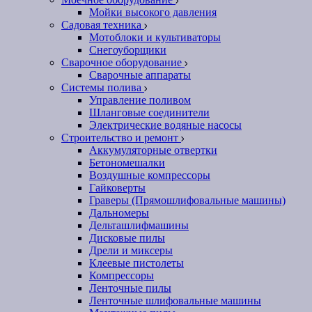
Мойки высокого давления
Садовая техника
Мотоблоки и культиваторы
Снегоуборщики
Сварочное оборудование
Сварочные аппараты
Системы полива
Управление поливом
Шланговые соединители
Электрические водяные насосы
Строительство и ремонт
Аккумуляторные отвертки
Бетономешалки
Воздушные компрессоры
Гайковерты
Граверы (Прямошлифовальные машины)
Дальномеры
Дельташлифмашины
Дисковые пилы
Дрели и миксеры
Клеевые пистолеты
Компрессоры
Ленточные пилы
Ленточные шлифовальные машины