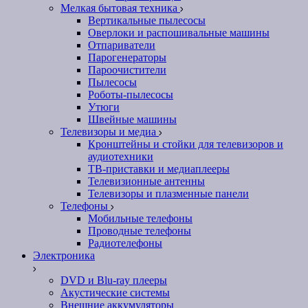
Мелкая бытовая техника
Вертикальные пылесосы
Оверлоки и распошивальные машины
Отпариватели
Парогенераторы
Пароочистители
Пылесосы
Роботы-пылесосы
Утюги
Швейные машины
Телевизоры и медиа
Кронштейны и стойки для телевизоров и
аудиотехники
ТВ-приставки и медиаплееры
Телевизионные антенны
Телевизоры и плазменные панели
Телефоны
Мобильные телефоны
Проводные телефоны
Радиотелефоны
Электроника
DVD и Blu-ray плееры
Акустические системы
Внешние аккумуляторы