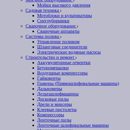
Мойки высокого давления
Садовая техника
Мотоблоки и культиваторы
Снегоуборщики
Сварочное оборудование
Сварочные аппараты
Системы полива
Управление поливом
Шланговые соединители
Электрические водяные насосы
Строительство и ремонт
Аккумуляторные отвертки
Бетономешалки
Воздушные компрессоры
Гайковерты
Граверы (Прямошлифовальные машины)
Дальномеры
Дельташлифмашины
Дисковые пилы
Дрели и миксеры
Клеевые пистолеты
Компрессоры
Ленточные пилы
Ленточные шлифовальные машины