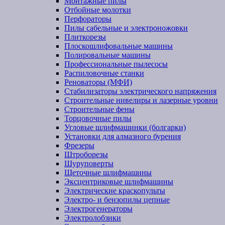
Монтажные пилы
Отбойные молотки
Перфораторы
Пилы сабельные и электроножовки
Плиткорезы
Плоскошлифовальные машины
Полировальные машины
Профессиональные пылесосы
Распиловочные станки
Реноваторы (МФИ)
Стабилизаторы электрического напряжения
Строительные нивелиры и лазерные уровни
Строительные фены
Торцовочные пилы
Угловые шлифмашинки (болгарки)
Установки для алмазного бурения
Фрезеры
Штроборезы
Шуруповерты
Щеточные шлифмашины
Эксцентриковые шлифмашины
Электрические краскопульты
Электро- и бензопилы цепные
Электрогенераторы
Электролобзики