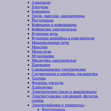
Аэрогрили
Блендеры
Блинницы
Грили, мангалы, шашлычницы
Йогуртницы
Кофеварки и кофемашины
Кофемолки электрические
Кухонные весы
Кухонные комбайны и измельчители
Микроволновые печи
Миксеры
Мини-печи
Мультиварки
Мясорубки электрические
Пароварки
Соковыжималки электрические
Сэндвичницы и приборы для выпечки
Тостеры
Фильтры для воды
Хлебопечки
Электрические грили и шашлычницы
Электросушилки для овощей, фруктов,
грибов
Электрочайники и термопоты
Фритюрницы