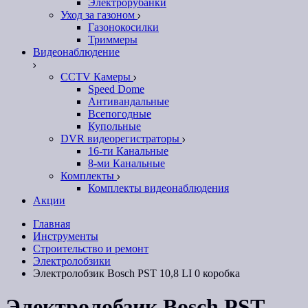
Электрорубанки
Уход за газоном
Газонокосилки
Триммеры
Видеонаблюдение
CCTV Камеры
Speed Dome
Антивандальные
Всепогодные
Купольные
DVR видеорегистраторы
16-ти Канальные
8-ми Канальные
Комплекты
Комплекты видеонаблюдения
Акции
Главная
Инструменты
Строительство и ремонт
Электролобзики
Электролобзик Bosch PST 10,8 LI 0 коробка
Электролобзик Bosch PST