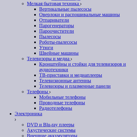
Мелкая бытовая техника
Вертикальные пылесосы
Оверлоки и распошивальные машины
Отпариватели
Парогенераторы
Пароочистители
Пылесосы
Роботы-пылесосы
Утюги
Швейные машины
Телевизоры и медиа
Кронштейны и стойки для телевизоров и
аудиотехники
ТВ-приставки и медиаплееры
Телевизионные антенны
Телевизоры и плазменные панели
Телефоны
Мобильные телефоны
Проводные телефоны
Радиотелефоны
Электроника
DVD и Blu-ray плееры
Акустические системы
Внешние аккумуляторы