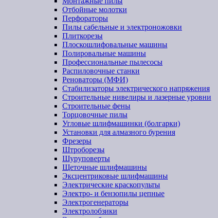
Монтажные пилы
Отбойные молотки
Перфораторы
Пилы сабельные и электроножовки
Плиткорезы
Плоскошлифовальные машины
Полировальные машины
Профессиональные пылесосы
Распиловочные станки
Реноваторы (МФИ)
Стабилизаторы электрического напряжения
Строительные нивелиры и лазерные уровни
Строительные фены
Торцовочные пилы
Угловые шлифмашинки (болгарки)
Установки для алмазного бурения
Фрезеры
Штроборезы
Шуруповерты
Щеточные шлифмашины
Эксцентриковые шлифмашины
Электрические краскопульты
Электро- и бензопилы цепные
Электрогенераторы
Электролобзики