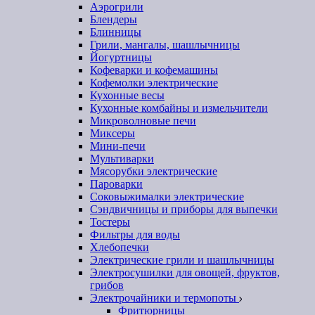
Аэрогрили
Блендеры
Блинницы
Грили, мангалы, шашлычницы
Йогуртницы
Кофеварки и кофемашины
Кофемолки электрические
Кухонные весы
Кухонные комбайны и измельчители
Микроволновые печи
Миксеры
Мини-печи
Мультиварки
Мясорубки электрические
Пароварки
Соковыжималки электрические
Сэндвичницы и приборы для выпечки
Тостеры
Фильтры для воды
Хлебопечки
Электрические грили и шашлычницы
Электросушилки для овощей, фруктов,
грибов
Электрочайники и термопоты
Фритюрницы