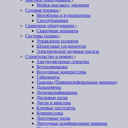
Мойки высокого давления
Садовая техника
Мотоблоки и культиваторы
Снегоуборщики
Сварочное оборудование
Сварочные аппараты
Системы полива
Управление поливом
Шланговые соединители
Электрические водяные насосы
Строительство и ремонт
Аккумуляторные отвертки
Бетономешалки
Воздушные компрессоры
Гайковерты
Граверы (Прямошлифовальные машины)
Дальномеры
Дельташлифмашины
Дисковые пилы
Дрели и миксеры
Клеевые пистолеты
Компрессоры
Ленточные пилы
Ленточные шлифовальные машины