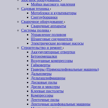
Мойки высокого давления
Садовая техника
Мотоблоки и культиваторы
Снегоуборщики
Сварочное оборудование
Сварочные аппараты
Системы полива
Управление поливом
Шланговые соединители
Электрические водяные насосы
Строительство и ремонт
Аккумуляторные отвертки
Бетономешалки
Воздушные компрессоры
Гайковерты
Граверы (Прямошлифовальные машины)
Дальномеры
Дельташлифмашины
Дисковые пилы
Дрели и миксеры
Клеевые пистолеты
Компрессоры
Ленточные пилы
Ленточные шлифовальные машины