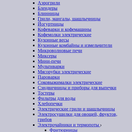
Аэрогрили
Блендеры
Блинницы
Грили, мангалы, шашлычницы
Йогуртницы
Кофеварки и кофемашины
Кофемолки электрические
Кухонные весы
Кухонные комбайны и измельчители
Микроволновые печи
Миксеры
Мини-печи
Мультиварки
Мясорубки электрические
Пароварки
Соковыжималки электрические
Сэндвичницы и приборы для выпечки
Тостеры
Фильтры для воды
Хлебопечки
Электрические грили и шашлычницы
Электросушилки для овощей, фруктов,
грибов
Электрочайники и термопоты
Фритюрницы