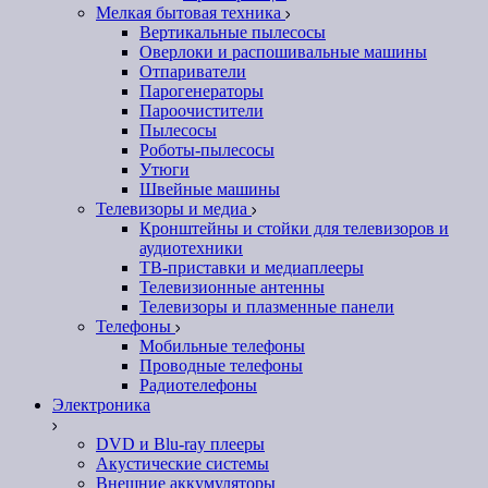
Мелкая бытовая техника
Вертикальные пылесосы
Оверлоки и распошивальные машины
Отпариватели
Парогенераторы
Пароочистители
Пылесосы
Роботы-пылесосы
Утюги
Швейные машины
Телевизоры и медиа
Кронштейны и стойки для телевизоров и
аудиотехники
ТВ-приставки и медиаплееры
Телевизионные антенны
Телевизоры и плазменные панели
Телефоны
Мобильные телефоны
Проводные телефоны
Радиотелефоны
Электроника
DVD и Blu-ray плееры
Акустические системы
Внешние аккумуляторы