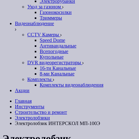
Электрорубанки
Уход за газоном
Газонокосилки
Триммеры
Видеонаблюдение
CCTV Камеры
Speed Dome
Антивандальные
Всепогодные
Купольные
DVR видеорегистраторы
16-ти Канальные
8-ми Канальные
Комплекты
Комплекты видеонаблюдения
Акции
Главная
Инструменты
Строительство и ремонт
Электролобзики
Электролобзик ИНТЕРСКОЛ МП-100Э
Электролобзик