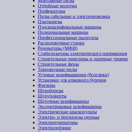
Монтажные пилы
Отбойные молотки
Перфораторы
Пилы сабельные и электроножовки
Плиткорезы
Плоскошлифовальные машины
Полировальные машины
Профессиональные пылесосы
Распиловочные станки
Реноваторы (МФИ)
Стабилизаторы электрического напряжения
Строительные нивелиры и лазерные уровни
Строительные фены
Торцовочные пилы
Угловые шлифмашинки (болгарки)
Установки для алмазного бурения
Фрезеры
Штроборезы
Шуруповерты
Щеточные шлифмашины
Эксцентриковые шлифмашины
Электрические краскопульты
Электро- и бензопилы цепные
Электрогенераторы
Электролобзики