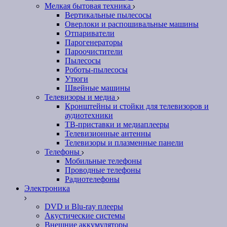
Мелкая бытовая техника
Вертикальные пылесосы
Оверлоки и распошивальные машины
Отпариватели
Парогенераторы
Пароочистители
Пылесосы
Роботы-пылесосы
Утюги
Швейные машины
Телевизоры и медиа
Кронштейны и стойки для телевизоров и
аудиотехники
ТВ-приставки и медиаплееры
Телевизионные антенны
Телевизоры и плазменные панели
Телефоны
Мобильные телефоны
Проводные телефоны
Радиотелефоны
Электроника
DVD и Blu-ray плееры
Акустические системы
Внешние аккумуляторы