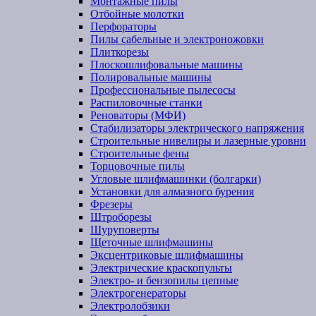
Монтажные пилы
Отбойные молотки
Перфораторы
Пилы сабельные и электроножовки
Плиткорезы
Плоскошлифовальные машины
Полировальные машины
Профессиональные пылесосы
Распиловочные станки
Реноваторы (МФИ)
Стабилизаторы электрического напряжения
Строительные нивелиры и лазерные уровни
Строительные фены
Торцовочные пилы
Угловые шлифмашинки (болгарки)
Установки для алмазного бурения
Фрезеры
Штроборезы
Шуруповерты
Щеточные шлифмашины
Эксцентриковые шлифмашины
Электрические краскопульты
Электро- и бензопилы цепные
Электрогенераторы
Электролобзики