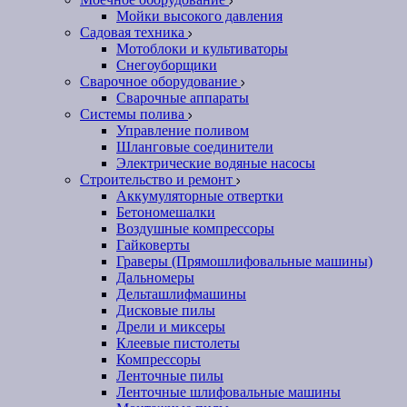
Мойки высокого давления
Садовая техника
Мотоблоки и культиваторы
Снегоуборщики
Сварочное оборудование
Сварочные аппараты
Системы полива
Управление поливом
Шланговые соединители
Электрические водяные насосы
Строительство и ремонт
Аккумуляторные отвертки
Бетономешалки
Воздушные компрессоры
Гайковерты
Граверы (Прямошлифовальные машины)
Дальномеры
Дельташлифмашины
Дисковые пилы
Дрели и миксеры
Клеевые пистолеты
Компрессоры
Ленточные пилы
Ленточные шлифовальные машины