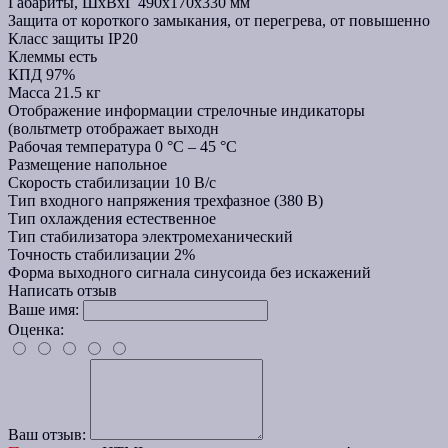
Габариты, ШхВхГ
490х170х330 мм
Защита
от короткого замыкания, от перегрева, от повышенно
Класс защиты
IP20
Клеммы
есть
КПД
97%
Масса
21.5 кг
Отображение информации
стрелочные индикаторы
(вольтметр отображает выходн
Рабочая температура
0 °C – 45 °C
Размещение
напольное
Скорость стабилизации
10 В/с
Тип входного напряжения
трехфазное (380 В)
Тип охлаждения
естественное
Тип стабилизатора
электромеханический
Точность стабилизации
2%
Форма выходного сигнала
синусоида без искажений
Написать отзыв
Ваше имя:
Оценка:
Ваш отзыв: