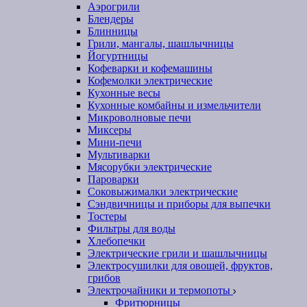
Аэрогрили
Блендеры
Блинницы
Грили, мангалы, шашлычницы
Йогуртницы
Кофеварки и кофемашины
Кофемолки электрические
Кухонные весы
Кухонные комбайны и измельчители
Микроволновые печи
Миксеры
Мини-печи
Мультиварки
Мясорубки электрические
Пароварки
Соковыжималки электрические
Сэндвичницы и приборы для выпечки
Тостеры
Фильтры для воды
Хлебопечки
Электрические грили и шашлычницы
Электросушилки для овощей, фруктов,
грибов
Электрочайники и термопоты
Фритюрницы