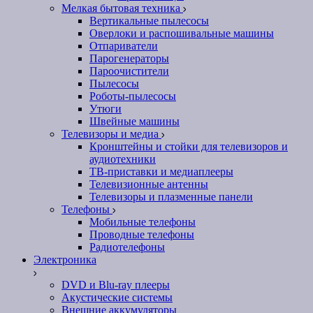
Мелкая бытовая техника
Вертикальные пылесосы
Оверлоки и распошивальные машины
Отпариватели
Парогенераторы
Пароочистители
Пылесосы
Роботы-пылесосы
Утюги
Швейные машины
Телевизоры и медиа
Кронштейны и стойки для телевизоров и
аудиотехники
ТВ-приставки и медиаплееры
Телевизионные антенны
Телевизоры и плазменные панели
Телефоны
Мобильные телефоны
Проводные телефоны
Радиотелефоны
Электроника
DVD и Blu-ray плееры
Акустические системы
Внешние аккумуляторы