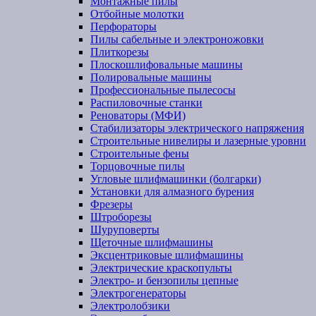
Монтажные пилы
Отбойные молотки
Перфораторы
Пилы сабельные и электроножовки
Плиткорезы
Плоскошлифовальные машины
Полировальные машины
Профессиональные пылесосы
Распиловочные станки
Реноваторы (МФИ)
Стабилизаторы электрического напряжения
Строительные нивелиры и лазерные уровни
Строительные фены
Торцовочные пилы
Угловые шлифмашинки (болгарки)
Установки для алмазного бурения
Фрезеры
Штроборезы
Шуруповерты
Щеточные шлифмашины
Эксцентриковые шлифмашины
Электрические краскопульты
Электро- и бензопилы цепные
Электрогенераторы
Электролобзики