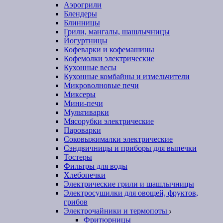
Аэрогрили
Блендеры
Блинницы
Грили, мангалы, шашлычницы
Йогуртницы
Кофеварки и кофемашины
Кофемолки электрические
Кухонные весы
Кухонные комбайны и измельчители
Микроволновые печи
Миксеры
Мини-печи
Мультиварки
Мясорубки электрические
Пароварки
Соковыжималки электрические
Сэндвичницы и приборы для выпечки
Тостеры
Фильтры для воды
Хлебопечки
Электрические грили и шашлычницы
Электросушилки для овощей, фруктов,
грибов
Электрочайники и термопоты
Фритюрницы