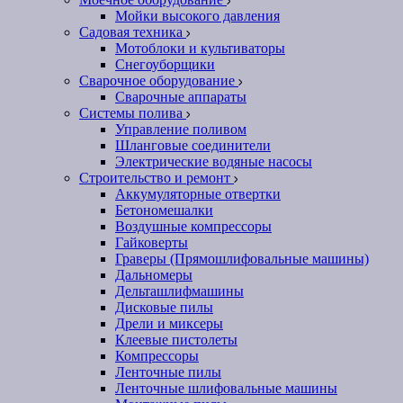
Мойки высокого давления
Садовая техника
Мотоблоки и культиваторы
Снегоуборщики
Сварочное оборудование
Сварочные аппараты
Системы полива
Управление поливом
Шланговые соединители
Электрические водяные насосы
Строительство и ремонт
Аккумуляторные отвертки
Бетономешалки
Воздушные компрессоры
Гайковерты
Граверы (Прямошлифовальные машины)
Дальномеры
Дельташлифмашины
Дисковые пилы
Дрели и миксеры
Клеевые пистолеты
Компрессоры
Ленточные пилы
Ленточные шлифовальные машины