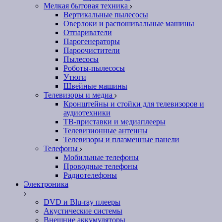
Мелкая бытовая техника
Вертикальные пылесосы
Оверлоки и распошивальные машины
Отпариватели
Парогенераторы
Пароочистители
Пылесосы
Роботы-пылесосы
Утюги
Швейные машины
Телевизоры и медиа
Кронштейны и стойки для телевизоров и
аудиотехники
ТВ-приставки и медиаплееры
Телевизионные антенны
Телевизоры и плазменные панели
Телефоны
Мобильные телефоны
Проводные телефоны
Радиотелефоны
Электроника
DVD и Blu-ray плееры
Акустические системы
Внешние аккумуляторы