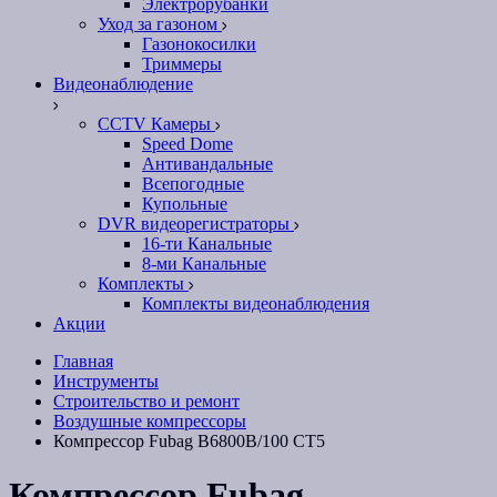
Электрорубанки
Уход за газоном
Газонокосилки
Триммеры
Видеонаблюдение
CCTV Камеры
Speed Dome
Антивандальные
Всепогодные
Купольные
DVR видеорегистраторы
16-ти Канальные
8-ми Канальные
Комплекты
Комплекты видеонаблюдения
Акции
Главная
Инструменты
Строительство и ремонт
Воздушные компрессоры
Компрессор Fubag B6800B/100 CT5
Компрессор Fubag