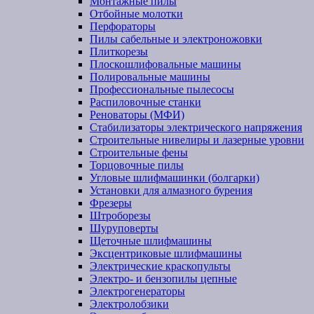
Монтажные пилы
Отбойные молотки
Перфораторы
Пилы сабельные и электроножовки
Плиткорезы
Плоскошлифовальные машины
Полировальные машины
Профессиональные пылесосы
Распиловочные станки
Реноваторы (МФИ)
Стабилизаторы электрического напряжения
Строительные нивелиры и лазерные уровни
Строительные фены
Торцовочные пилы
Угловые шлифмашинки (болгарки)
Установки для алмазного бурения
Фрезеры
Штроборезы
Шуруповерты
Щеточные шлифмашины
Эксцентриковые шлифмашины
Электрические краскопульты
Электро- и бензопилы цепные
Электрогенераторы
Электролобзики