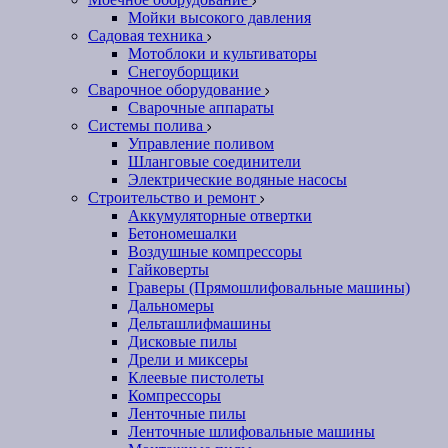
Мойки высокого давления
Садовая техника
Мотоблоки и культиваторы
Снегоуборщики
Сварочное оборудование
Сварочные аппараты
Системы полива
Управление поливом
Шланговые соединители
Электрические водяные насосы
Строительство и ремонт
Аккумуляторные отвертки
Бетономешалки
Воздушные компрессоры
Гайковерты
Граверы (Прямошлифовальные машины)
Дальномеры
Дельташлифмашины
Дисковые пилы
Дрели и миксеры
Клеевые пистолеты
Компрессоры
Ленточные пилы
Ленточные шлифовальные машины