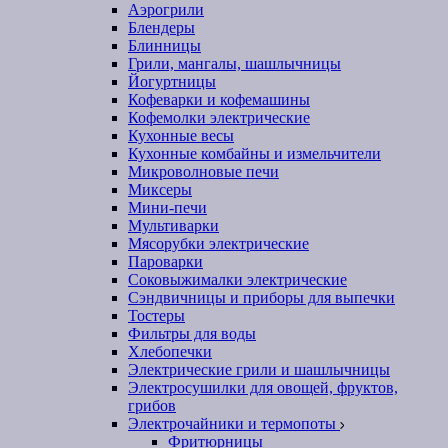
Аэрогрили
Блендеры
Блинницы
Грили, мангалы, шашлычницы
Йогуртницы
Кофеварки и кофемашины
Кофемолки электрические
Кухонные весы
Кухонные комбайны и измельчители
Микроволновые печи
Миксеры
Мини-печи
Мультиварки
Мясорубки электрические
Пароварки
Соковыжималки электрические
Сэндвичницы и приборы для выпечки
Тостеры
Фильтры для воды
Хлебопечки
Электрические грили и шашлычницы
Электросушилки для овощей, фруктов,
грибов
Электрочайники и термопоты
Фритюрницы