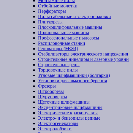
Монтажные пилы
Отбойные молотки
Перфораторы
Пилы сабельные и электроножовки
Плиткорезы
Плоскошлифовальные машины
Полировальные машины
Профессиональные пылесосы
Распиловочные станки
Реноваторы (МФИ)
Стабилизаторы электрического напряжения
Строительные нивелиры и лазерные уровни
Строительные фены
Торцовочные пилы
Угловые шлифмашинки (болгарки)
Установки для алмазного бурения
Фрезеры
Штроборезы
Шуруповерты
Щеточные шлифмашины
Эксцентриковые шлифмашины
Электрические краскопульты
Электро- и бензопилы цепные
Электрогенераторы
Электролобзики