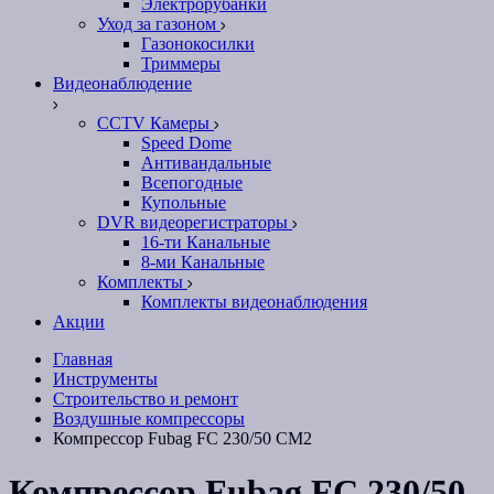
Электрорубанки
Уход за газоном
Газонокосилки
Триммеры
Видеонаблюдение
CCTV Камеры
Speed Dome
Антивандальные
Всепогодные
Купольные
DVR видеорегистраторы
16-ти Канальные
8-ми Канальные
Комплекты
Комплекты видеонаблюдения
Акции
Главная
Инструменты
Строительство и ремонт
Воздушные компрессоры
Компрессор Fubag FC 230/50 CM2
Компрессор Fubag FC 230/50