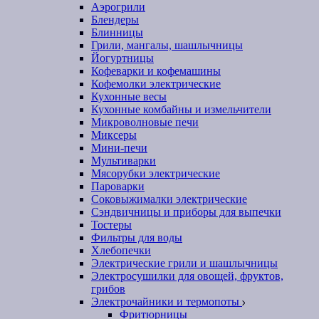
Аэрогрили
Блендеры
Блинницы
Грили, мангалы, шашлычницы
Йогуртницы
Кофеварки и кофемашины
Кофемолки электрические
Кухонные весы
Кухонные комбайны и измельчители
Микроволновые печи
Миксеры
Мини-печи
Мультиварки
Мясорубки электрические
Пароварки
Соковыжималки электрические
Сэндвичницы и приборы для выпечки
Тостеры
Фильтры для воды
Хлебопечки
Электрические грили и шашлычницы
Электросушилки для овощей, фруктов,
грибов
Электрочайники и термопоты
Фритюрницы