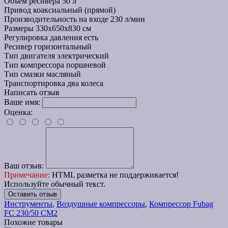
Объем ресивера
50 л
Привод
коаксиальный (прямой)
Производительность на входе
230 л/мин
Размеры
330x650x830 см
Регулировка давления
есть
Ресивер
горизонтальный
Тип двигателя
электрический
Тип компрессора
поршневой
Тип смазки
масляный
Транспортировка
два колеса
Написать отзыв
Ваше имя:
Оценка:
Ваш отзыв:
Примечание:
HTML разметка не поддерживается!
Используйте обычный текст.
Оставить отзыв
Инструменты
,
Воздушные компрессоры
,
Компрессор Fubag
FC 230/50 CM2
Похожие товары