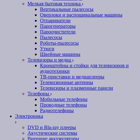
Мелкая бытовая техника
Вертикальные пылесосы
Оверлоки и распошивальные машины
Отпариватели
Парогенераторы
Пароочистители
Пылесосы
Роботы-пылесосы
Утюги
Швейные машины
Телевизоры и медиа
Кронштейны и стойки для телевизоров и
аудиотехники
ТВ-приставки и медиаплееры
Телевизионные антенны
Телевизоры и плазменные панели
Телефоны
Мобильные телефоны
Проводные телефоны
Радиотелефоны
Электроника
DVD и Blu-ray плееры
Акустические системы
Внешние аккумуляторы