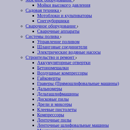
Мойки высокого давления
Садовая техника
Мотоблоки и культиваторы
Снегоуборщики
Сварочное оборудование
Сварочные аппараты
Системы полива
Управление поливом
Шланговые соединители
Электрические водяные насосы
Строительство и ремонт
Аккумуляторные отвертки
Бетономешалки
Воздушные компрессоры
Гайковерты
Граверы (Прямошлифовальные машины)
Дальномеры
Дельташлифмашины
Дисковые пилы
Дрели и миксеры
Клеевые пистолеты
Компрессоры
Ленточные пилы
Ленточные шлифовальные машины