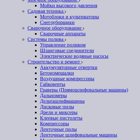
Мойки высокого давления
Садовая техника
Мотоблоки и культиваторы
Снегоуборщики
Сварочное оборудование
Сварочные аппараты
Системы полива
Управление поливом
Шланговые соединители
Электрические водяные насосы
Строительство и ремонт
Аккумуляторные отвертки
Бетономешалки
Воздушные компрессоры
Гайковерты
Граверы (Прямошлифовальные машины)
Дальномеры
Дельташлифмашины
Дисковые пилы
Дрели и миксеры
Клеевые пистолеты
Компрессоры
Ленточные пилы
Ленточные шлифовальные машины