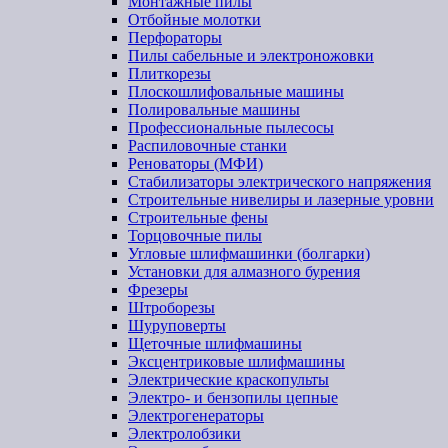
Монтажные пилы
Отбойные молотки
Перфораторы
Пилы сабельные и электроножовки
Плиткорезы
Плоскошлифовальные машины
Полировальные машины
Профессиональные пылесосы
Распиловочные станки
Реноваторы (МФИ)
Стабилизаторы электрического напряжения
Строительные нивелиры и лазерные уровни
Строительные фены
Торцовочные пилы
Угловые шлифмашинки (болгарки)
Установки для алмазного бурения
Фрезеры
Штроборезы
Шуруповерты
Щеточные шлифмашины
Эксцентриковые шлифмашины
Электрические краскопульты
Электро- и бензопилы цепные
Электрогенераторы
Электролобзики