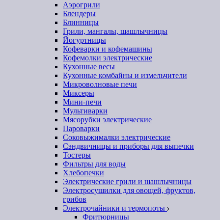
Аэрогрили
Блендеры
Блинницы
Грили, мангалы, шашлычницы
Йогуртницы
Кофеварки и кофемашины
Кофемолки электрические
Кухонные весы
Кухонные комбайны и измельчители
Микроволновые печи
Миксеры
Мини-печи
Мультиварки
Мясорубки электрические
Пароварки
Соковыжималки электрические
Сэндвичницы и приборы для выпечки
Тостеры
Фильтры для воды
Хлебопечки
Электрические грили и шашлычницы
Электросушилки для овощей, фруктов,
грибов
Электрочайники и термопоты
Фритюрницы