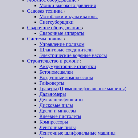
Мойки высокого давления
Садовая техника
Мотоблоки и культиваторы
Снегоуборщики
Сварочное оборудование
Сварочные аппараты
Системы полива
Управление поливом
Шланговые соединители
Электрические водяные насосы
Строительство и ремонт
Аккумуляторные отвертки
Бетономешалки
Воздушные компрессоры
Гайковерты
Граверы (Прямошлифовальные машины)
Дальномеры
Дельташлифмашины
Дисковые пилы
Дрели и миксеры
Клеевые пистолеты
Компрессоры
Ленточные пилы
Ленточные шлифовальные машины