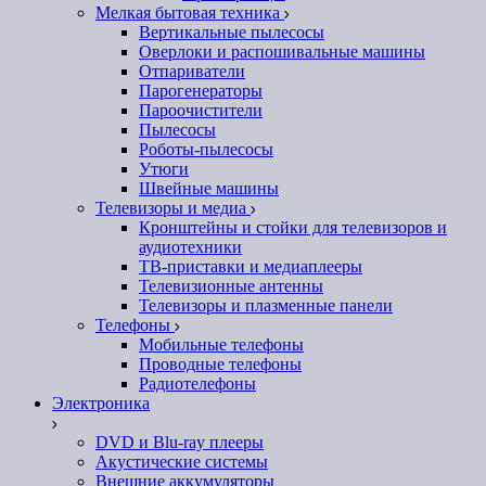
Мелкая бытовая техника
Вертикальные пылесосы
Оверлоки и распошивальные машины
Отпариватели
Парогенераторы
Пароочистители
Пылесосы
Роботы-пылесосы
Утюги
Швейные машины
Телевизоры и медиа
Кронштейны и стойки для телевизоров и
аудиотехники
ТВ-приставки и медиаплееры
Телевизионные антенны
Телевизоры и плазменные панели
Телефоны
Мобильные телефоны
Проводные телефоны
Радиотелефоны
Электроника
DVD и Blu-ray плееры
Акустические системы
Внешние аккумуляторы