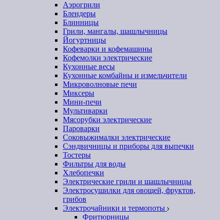
Аэрогрили
Блендеры
Блинницы
Грили, мангалы, шашлычницы
Йогуртницы
Кофеварки и кофемашины
Кофемолки электрические
Кухонные весы
Кухонные комбайны и измельчители
Микроволновые печи
Миксеры
Мини-печи
Мультиварки
Мясорубки электрические
Пароварки
Соковыжималки электрические
Сэндвичницы и приборы для выпечки
Тостеры
Фильтры для воды
Хлебопечки
Электрические грили и шашлычницы
Электросушилки для овощей, фруктов,
грибов
Электрочайники и термопоты
Фритюрницы