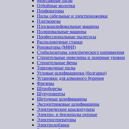
Монтажные пилы
Отбойные молотки
Перфораторы
Пилы сабельные и электроножовки
Плиткорезы
Плоскошлифовальные машины
Полировальные машины
Профессиональные пылесосы
Распиловочные станки
Реноваторы (МФИ)
Стабилизаторы электрического напряжения
Строительные нивелиры и лазерные уровни
Строительные фены
Торцовочные пилы
Угловые шлифмашинки (болгарки)
Установки для алмазного бурения
Фрезеры
Штроборезы
Шуруповерты
Щеточные шлифмашины
Эксцентриковые шлифмашины
Электрические краскопульты
Электро- и бензопилы цепные
Электрогенераторы
Электролобзики