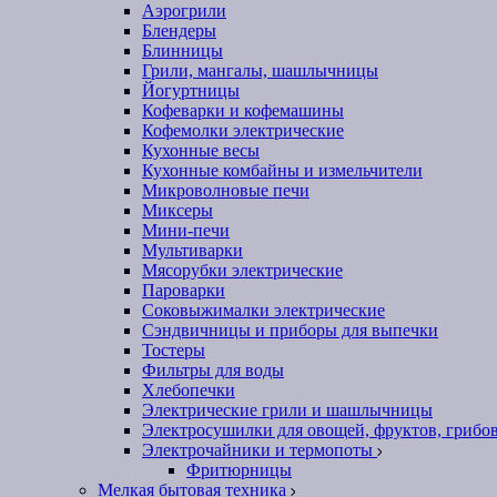
Аэрогрили
Блендеры
Блинницы
Грили, мангалы, шашлычницы
Йогуртницы
Кофеварки и кофемашины
Кофемолки электрические
Кухонные весы
Кухонные комбайны и измельчители
Микроволновые печи
Миксеры
Мини-печи
Мультиварки
Мясорубки электрические
Пароварки
Соковыжималки электрические
Сэндвичницы и приборы для выпечки
Тостеры
Фильтры для воды
Хлебопечки
Электрические грили и шашлычницы
Электросушилки для овощей, фруктов, грибо
Электрочайники и термопоты
Фритюрницы
Мелкая бытовая техника