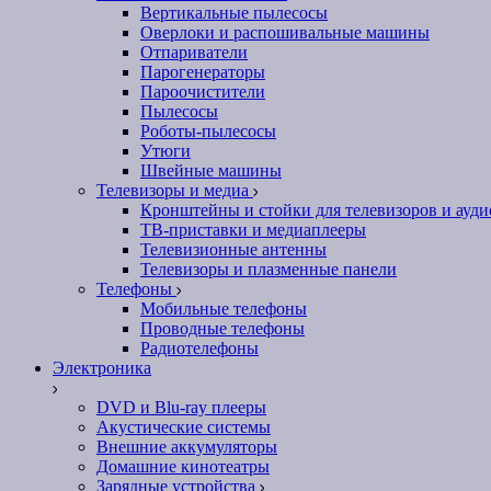
Вертикальные пылесосы
Оверлоки и распошивальные машины
Отпариватели
Парогенераторы
Пароочистители
Пылесосы
Роботы-пылесосы
Утюги
Швейные машины
Телевизоры и медиа
Кронштейны и стойки для телевизоров и ауд
ТВ-приставки и медиаплееры
Телевизионные антенны
Телевизоры и плазменные панели
Телефоны
Мобильные телефоны
Проводные телефоны
Радиотелефоны
Электроника
DVD и Blu-ray плееры
Акустические системы
Внешние аккумуляторы
Домашние кинотеатры
Зарядные устройства