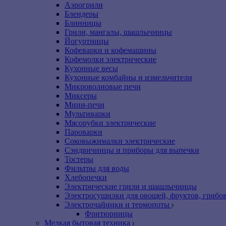
Аэрогрили
Блендеры
Блинницы
Грили, мангалы, шашлычницы
Йогуртницы
Кофеварки и кофемашины
Кофемолки электрические
Кухонные весы
Кухонные комбайны и измельчители
Микроволновые печи
Миксеры
Мини-печи
Мультиварки
Мясорубки электрические
Пароварки
Соковыжималки электрические
Сэндвичницы и приборы для выпечки
Тостеры
Фильтры для воды
Хлебопечки
Электрические грили и шашлычницы
Электросушилки для овощей, фруктов, грибо
Электрочайники и термопоты
Фритюрницы
Мелкая бытовая техника