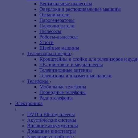
Вертикальные пылесосы
Оверлоки и распошивальные машины
Отпариватели
Парогенераторы
Пароочистители
Пылесосы
Роботы-пылесосы
Утюги
Швейные машины
Телевизоры и медиа
Кронштейны и стойки для телевизоров и ауд
ТВ-приставки и медиаплееры
Телевизионные антенны
Телевизоры и плазменные панели
Телефоны
Мобильные телефоны
Проводные телефоны
Радиотелефоны
Электроника
DVD и Blu-ray плееры
Акустические системы
Внешние аккумуляторы
Домашние кинотеатры
Зарядные устройства