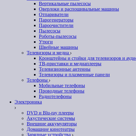
Вертикальные пылесосы
Оверлоки и распошивальные машины
Отпариватели
Парогенераторы
Пароочистители
Пылесосы
Роботы-пылесосы
Утюги
Швейные машины
Телевизоры и медиа
Кронштейны и стойки для телевизоров и ауд
ТВ-приставки и медиаплееры
Телевизионные антенны
Телевизоры и плазменные панели
Телефоны
Мобильные телефоны
Проводные телефоны
Радиотелефоны
Электроника
DVD и Blu-ray плееры
Акустические системы
Внешние аккумуляторы
Домашние кинотеатры
Зарядные устройства