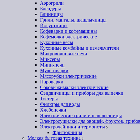
Аэрогрили
Блендеры
Блинницы
Грили, мангалы, шашлычницы
Йогуртницы
Кофеварки и кофемашины
Кофемолки электрические
Кухонные весы
Кухонные комбайны и измельчители
Микроволновые печи
Миксеры
Мини-печи
Мультиварки
Мясорубки электрические
Пароварки
Соковыжималки электрические
Сэндвичницы и приборы для выпечки
Тостеры
Фильтры для воды
Хлебопечки
Электрические грили и шашлычницы
Электросушилки для овощей, фруктов, грибо
Электрочайники и термопоты
Фритюрницы
Мелкая бытовая техника