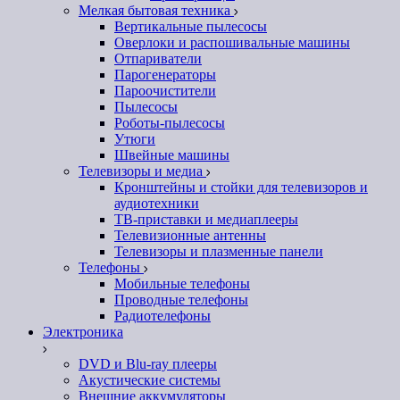
Мелкая бытовая техника
Вертикальные пылесосы
Оверлоки и распошивальные машины
Отпариватели
Парогенераторы
Пароочистители
Пылесосы
Роботы-пылесосы
Утюги
Швейные машины
Телевизоры и медиа
Кронштейны и стойки для телевизоров и
аудиотехники
ТВ-приставки и медиаплееры
Телевизионные антенны
Телевизоры и плазменные панели
Телефоны
Мобильные телефоны
Проводные телефоны
Радиотелефоны
Электроника
DVD и Blu-ray плееры
Акустические системы
Внешние аккумуляторы