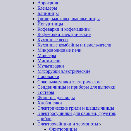
Аэрогрили
Блендеры
Блинницы
Грили, мангалы, шашлычницы
Йогуртницы
Кофеварки и кофемашины
Кофемолки электрические
Кухонные весы
Кухонные комбайны и измельчители
Микроволновые печи
Миксеры
Мини-печи
Мультиварки
Мясорубки электрические
Пароварки
Соковыжималки электрические
Сэндвичницы и приборы для выпечки
Тостеры
Фильтры для воды
Хлебопечки
Электрические грили и шашлычницы
Электросушилки для овощей, фруктов,
грибов
Электрочайники и термопоты
Фритюрницы