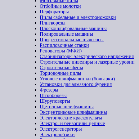
Монтажные пилы
Отбойные молотки
Перфораторы
Пилы сабельные и электроножовки
Плиткорезы
Плоскошлифовальные машины
Полировальные машины
Профессиональные пылесосы
Распиловочные станки
Реноваторы (МФИ)
Стабилизаторы электрического напряжения
Строительные нивелиры и лазерные уровни
Строительные фены
Торцовочные пилы
Угловые шлифмашинки (болгарки)
Установки для алмазного бурения
Фрезеры
Штроборезы
Шуруповерты
Щеточные шлифмашины
Эксцентриковые шлифмашины
Электрические краскопульты
Электро- и бензопилы цепные
Электрогенераторы
Электролобзики