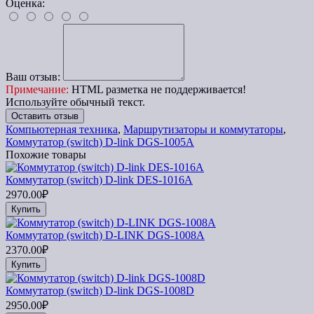
Оценка:
Ваш отзыв:
Примечание:
HTML разметка не поддерживается!
Используйте обычный текст.
Оставить отзыв
Компьютерная техника
,
Маршрутизаторы и коммутаторы
,
Коммутатор (switch) D-link DGS-1005A
Похожие товары
Коммутатор (switch) D-link DES-1016A
2970.00₽
Купить
Коммутатор (switch) D-LINK DGS-1008A
2370.00₽
Купить
Коммутатор (switch) D-link DGS-1008D
2950.00₽