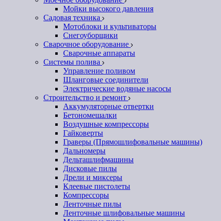
Мойки высокого давления
Садовая техника
Мотоблоки и культиваторы
Снегоуборщики
Сварочное оборудование
Сварочные аппараты
Системы полива
Управление поливом
Шланговые соединители
Электрические водяные насосы
Строительство и ремонт
Аккумуляторные отвертки
Бетономешалки
Воздушные компрессоры
Гайковерты
Граверы (Прямошлифовальные машины)
Дальномеры
Дельташлифмашины
Дисковые пилы
Дрели и миксеры
Клеевые пистолеты
Компрессоры
Ленточные пилы
Ленточные шлифовальные машины