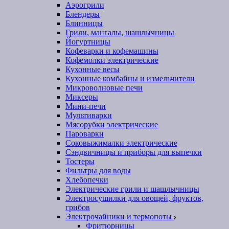
Аэрогрили
Блендеры
Блинницы
Грили, мангалы, шашлычницы
Йогуртницы
Кофеварки и кофемашины
Кофемолки электрические
Кухонные весы
Кухонные комбайны и измельчители
Микроволновые печи
Миксеры
Мини-печи
Мультиварки
Мясорубки электрические
Пароварки
Соковыжималки электрические
Сэндвичницы и приборы для выпечки
Тостеры
Фильтры для воды
Хлебопечки
Электрические грили и шашлычницы
Электросушилки для овощей, фруктов,
грибов
Электрочайники и термопоты
Фритюрницы