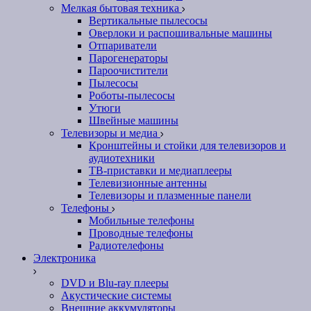
Мелкая бытовая техника
Вертикальные пылесосы
Оверлоки и распошивальные машины
Отпариватели
Парогенераторы
Пароочистители
Пылесосы
Роботы-пылесосы
Утюги
Швейные машины
Телевизоры и медиа
Кронштейны и стойки для телевизоров и
аудиотехники
ТВ-приставки и медиаплееры
Телевизионные антенны
Телевизоры и плазменные панели
Телефоны
Мобильные телефоны
Проводные телефоны
Радиотелефоны
Электроника
DVD и Blu-ray плееры
Акустические системы
Внешние аккумуляторы