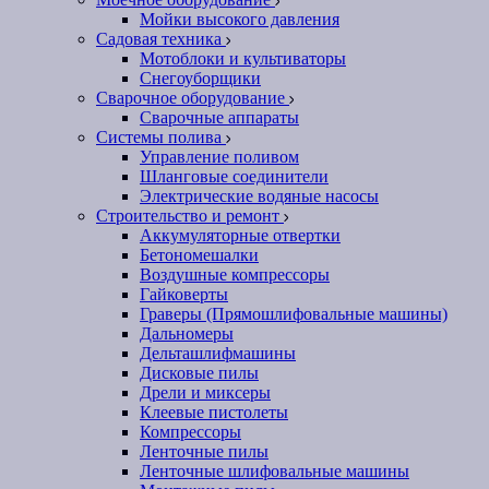
Мойки высокого давления
Садовая техника
Мотоблоки и культиваторы
Снегоуборщики
Сварочное оборудование
Сварочные аппараты
Системы полива
Управление поливом
Шланговые соединители
Электрические водяные насосы
Строительство и ремонт
Аккумуляторные отвертки
Бетономешалки
Воздушные компрессоры
Гайковерты
Граверы (Прямошлифовальные машины)
Дальномеры
Дельташлифмашины
Дисковые пилы
Дрели и миксеры
Клеевые пистолеты
Компрессоры
Ленточные пилы
Ленточные шлифовальные машины