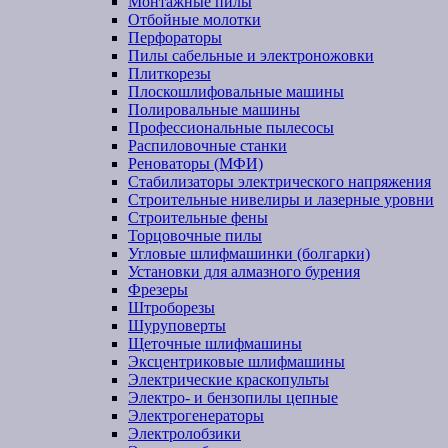
Монтажные пилы
Отбойные молотки
Перфораторы
Пилы сабельные и электроножовки
Плиткорезы
Плоскошлифовальные машины
Полировальные машины
Профессиональные пылесосы
Распиловочные станки
Реноваторы (МФИ)
Стабилизаторы электрического напряжения
Строительные нивелиры и лазерные уровни
Строительные фены
Торцовочные пилы
Угловые шлифмашинки (болгарки)
Установки для алмазного бурения
Фрезеры
Штроборезы
Шуруповерты
Щеточные шлифмашины
Эксцентриковые шлифмашины
Электрические краскопульты
Электро- и бензопилы цепные
Электрогенераторы
Электролобзики