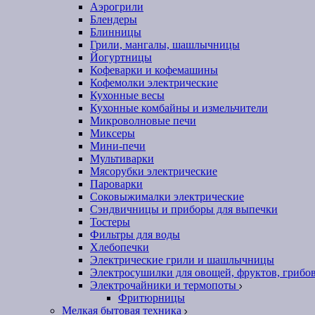
Аэрогрили
Блендеры
Блинницы
Грили, мангалы, шашлычницы
Йогуртницы
Кофеварки и кофемашины
Кофемолки электрические
Кухонные весы
Кухонные комбайны и измельчители
Микроволновые печи
Миксеры
Мини-печи
Мультиварки
Мясорубки электрические
Пароварки
Соковыжималки электрические
Сэндвичницы и приборы для выпечки
Тостеры
Фильтры для воды
Хлебопечки
Электрические грили и шашлычницы
Электросушилки для овощей, фруктов, грибо
Электрочайники и термопоты
Фритюрницы
Мелкая бытовая техника