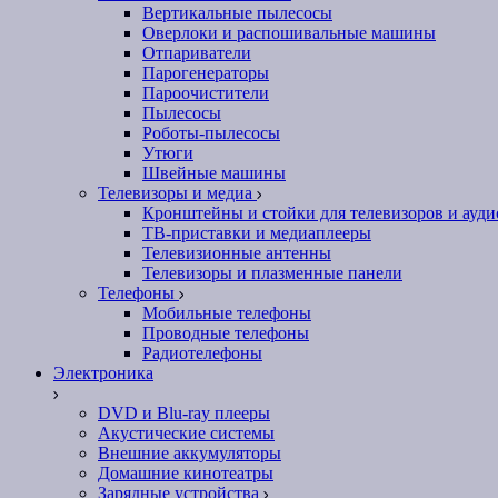
Вертикальные пылесосы
Оверлоки и распошивальные машины
Отпариватели
Парогенераторы
Пароочистители
Пылесосы
Роботы-пылесосы
Утюги
Швейные машины
Телевизоры и медиа
Кронштейны и стойки для телевизоров и ауд
ТВ-приставки и медиаплееры
Телевизионные антенны
Телевизоры и плазменные панели
Телефоны
Мобильные телефоны
Проводные телефоны
Радиотелефоны
Электроника
DVD и Blu-ray плееры
Акустические системы
Внешние аккумуляторы
Домашние кинотеатры
Зарядные устройства