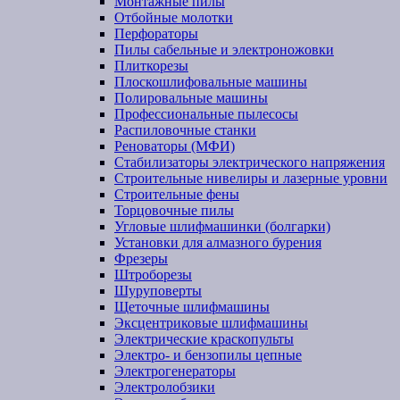
Монтажные пилы
Отбойные молотки
Перфораторы
Пилы сабельные и электроножовки
Плиткорезы
Плоскошлифовальные машины
Полировальные машины
Профессиональные пылесосы
Распиловочные станки
Реноваторы (МФИ)
Стабилизаторы электрического напряжения
Строительные нивелиры и лазерные уровни
Строительные фены
Торцовочные пилы
Угловые шлифмашинки (болгарки)
Установки для алмазного бурения
Фрезеры
Штроборезы
Шуруповерты
Щеточные шлифмашины
Эксцентриковые шлифмашины
Электрические краскопульты
Электро- и бензопилы цепные
Электрогенераторы
Электролобзики