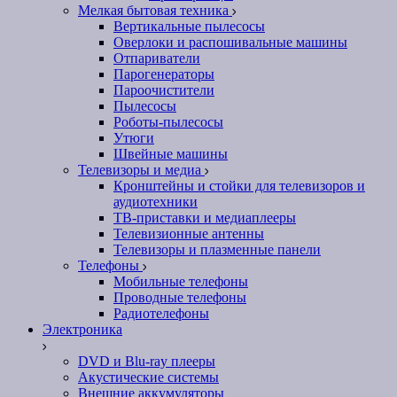
Мелкая бытовая техника
Вертикальные пылесосы
Оверлоки и распошивальные машины
Отпариватели
Парогенераторы
Пароочистители
Пылесосы
Роботы-пылесосы
Утюги
Швейные машины
Телевизоры и медиа
Кронштейны и стойки для телевизоров и
аудиотехники
ТВ-приставки и медиаплееры
Телевизионные антенны
Телевизоры и плазменные панели
Телефоны
Мобильные телефоны
Проводные телефоны
Радиотелефоны
Электроника
DVD и Blu-ray плееры
Акустические системы
Внешние аккумуляторы