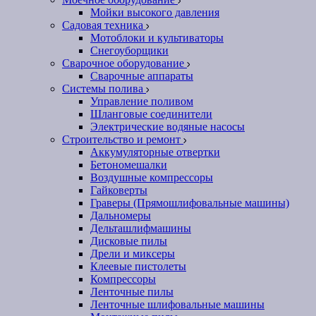
Мойки высокого давления
Садовая техника
Мотоблоки и культиваторы
Снегоуборщики
Сварочное оборудование
Сварочные аппараты
Системы полива
Управление поливом
Шланговые соединители
Электрические водяные насосы
Строительство и ремонт
Аккумуляторные отвертки
Бетономешалки
Воздушные компрессоры
Гайковерты
Граверы (Прямошлифовальные машины)
Дальномеры
Дельташлифмашины
Дисковые пилы
Дрели и миксеры
Клеевые пистолеты
Компрессоры
Ленточные пилы
Ленточные шлифовальные машины