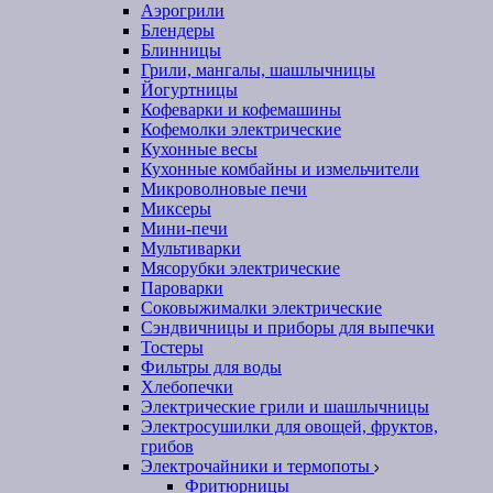
Аэрогрили
Блендеры
Блинницы
Грили, мангалы, шашлычницы
Йогуртницы
Кофеварки и кофемашины
Кофемолки электрические
Кухонные весы
Кухонные комбайны и измельчители
Микроволновые печи
Миксеры
Мини-печи
Мультиварки
Мясорубки электрические
Пароварки
Соковыжималки электрические
Сэндвичницы и приборы для выпечки
Тостеры
Фильтры для воды
Хлебопечки
Электрические грили и шашлычницы
Электросушилки для овощей, фруктов,
грибов
Электрочайники и термопоты
Фритюрницы