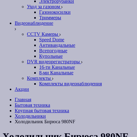
Электрорубанки
Уход за газоном
Газонокосилки
Триммеры
Видеонаблюдение
CCTV Камеры
Speed Dome
Антивандальные
Всепогодные
Купольные
DVR видеорегистраторы
16-ти Канальные
8-ми Канальные
Комплекты
Комплекты видеонаблюдения
Акции
Главная
Бытовая техника
Крупная бытовая техника
Холодильники
Холодильник Бирюса 980NF
Холодильник Бирюса 980NF