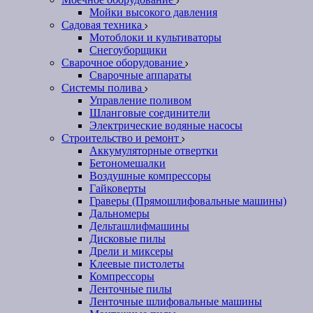
Мойки высокого давления
Садовая техника
Мотоблоки и культиваторы
Снегоуборщики
Сварочное оборудование
Сварочные аппараты
Системы полива
Управление поливом
Шланговые соединители
Электрические водяные насосы
Строительство и ремонт
Аккумуляторные отвертки
Бетономешалки
Воздушные компрессоры
Гайковерты
Граверы (Прямошлифовальные машины)
Дальномеры
Дельташлифмашины
Дисковые пилы
Дрели и миксеры
Клеевые пистолеты
Компрессоры
Ленточные пилы
Ленточные шлифовальные машины