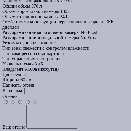
Мощность замораживания
5 кг/сут
Общий объем
370 л
Объем морозильной камеры
130 л
Объем холодильной камеры
240 л
Особенности конструкции
перевешиваемые двери, ЖК
дисплей
Размораживание морозильной камеры
No Frost
Размораживание холодильной камеры
No Frost
Режимы
суперохлаждение
Тип зоны свежести
с контролем влажности
Тип компрессора
стандартный
Тип управления
электронное
Уровень шума
43 дБ
Хладагент
R600a (изобутан)
Цвет
белый
Ширина
60 см
Написать отзыв
Ваше имя:
Оценка:
Ваш отзыв: