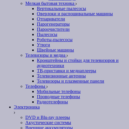
Мелкая бытовая техника
Вертикальные пылесосы
Оверлоки и распошивальные машины
Отпариватели
Парогенераторы
Пароочистители
Пылесосы
Роботы-пылесосы
Утюги
Швейные машины
Телевизоры и медиа
Кронштейны и стойки для телевизоров и
аудиотехники
ТВ-приставки и медиаплееры
Телевизионные антенны
Телевизоры и плазменные панели
Телефоны
Мобильные телефоны
Проводные телефоны
Радиотелефоны
Электроника
DVD и Blu-ray плееры
Акустические системы
Внешние аккумуляторы