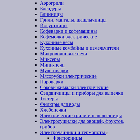
Аэрогрили
Блендеры
Блинницы
Грили, мангалы, шашлычницы
Йогуртницы
Кофеварки и кофемашины
Кофемолки электрические
Кухонные весы
Кухонные комбайны и измельчители
Микроволновые печи
Миксеры
Мини-печи
Мультиварки
Мясорубки электрические
Пароварки
Соковыжималки электрические
Сэндвичницы и приборы для выпечки
Тостеры
Фильтры для воды
Хлебопечки
Электрические грили и шашлычницы
Электросушилки для овощей, фруктов,
грибов
Электрочайники и термопоты
Фритюрницы