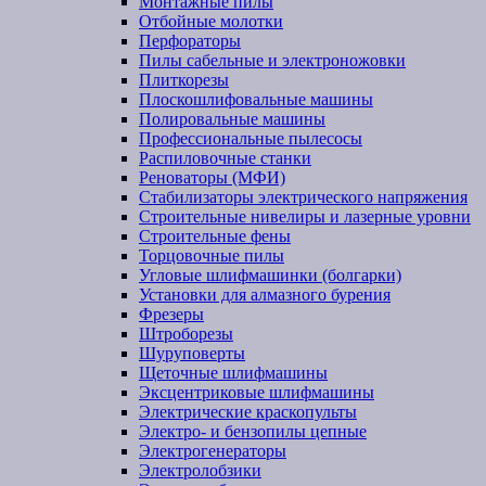
Монтажные пилы
Отбойные молотки
Перфораторы
Пилы сабельные и электроножовки
Плиткорезы
Плоскошлифовальные машины
Полировальные машины
Профессиональные пылесосы
Распиловочные станки
Реноваторы (МФИ)
Стабилизаторы электрического напряжения
Строительные нивелиры и лазерные уровни
Строительные фены
Торцовочные пилы
Угловые шлифмашинки (болгарки)
Установки для алмазного бурения
Фрезеры
Штроборезы
Шуруповерты
Щеточные шлифмашины
Эксцентриковые шлифмашины
Электрические краскопульты
Электро- и бензопилы цепные
Электрогенераторы
Электролобзики