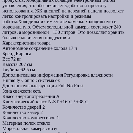
продуктов. Холодильник оснащен электронным типом
управления, что обеспечивает удобство и простоту
использования. ЖК дисплей на передней панели позволяет
легко контролировать настройки и режимы
работы.Холодильник имеет две камеры: холодильную и
морозильную. Объем холодильной камеры составляет 240
литров, а морозильной - 130 литров. Это позволяет хранить
большое количество продуктов и
Характеристики товара
Автономное сохранение холода
17 ч
Бренд
Бирюса
Вес
72 кг
Высота
207 см
Глубина
62.5 см
Дополнительная информация
Регулировка влажности
Humidity Control; система ох
Дополнительные функции
Full No Frost
Зона свежести
есть
Класс энергопотребления
A
Климатический класс
N-ST +16°C / +38°C
Количество дверей
2
Количество камер
2
Количество компрессоров
1
Материал полок
стекло
Морозильная камера
снизу