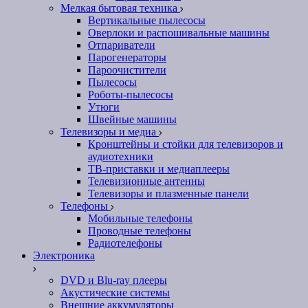
Мелкая бытовая техника
Вертикальные пылесосы
Оверлоки и распошивальные машины
Отпариватели
Парогенераторы
Пароочистители
Пылесосы
Роботы-пылесосы
Утюги
Швейные машины
Телевизоры и медиа
Кронштейны и стойки для телевизоров и
аудиотехники
ТВ-приставки и медиаплееры
Телевизионные антенны
Телевизоры и плазменные панели
Телефоны
Мобильные телефоны
Проводные телефоны
Радиотелефоны
Электроника
DVD и Blu-ray плееры
Акустические системы
Внешние аккумуляторы