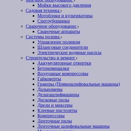
Мойки высокого давления
Садовая техника
Мотоблоки и культиваторы
Снегоуборщики
Сварочное оборудование
Сварочные аппараты
Системы полива
Управление поливом
Шланговые соединители
Электрические водяные насосы
Строительство и ремонт
Аккумуляторные отвертки
Бетономешалки
Воздушные компрессоры
Гайковерты
Граверы (Прямошлифовальные машины)
Дальномеры
Дельташлифмашины
Дисковые пилы
Дрели и миксеры
Клеевые пистолеты
Компрессоры
Ленточные пилы
Ленточные шлифовальные машины