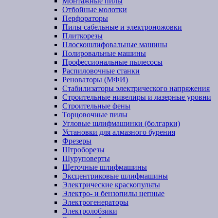
Монтажные пилы
Отбойные молотки
Перфораторы
Пилы сабельные и электроножовки
Плиткорезы
Плоскошлифовальные машины
Полировальные машины
Профессиональные пылесосы
Распиловочные станки
Реноваторы (МФИ)
Стабилизаторы электрического напряжения
Строительные нивелиры и лазерные уровни
Строительные фены
Торцовочные пилы
Угловые шлифмашинки (болгарки)
Установки для алмазного бурения
Фрезеры
Штроборезы
Шуруповерты
Щеточные шлифмашины
Эксцентриковые шлифмашины
Электрические краскопульты
Электро- и бензопилы цепные
Электрогенераторы
Электролобзики