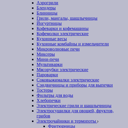
Аэрогрили
Блендеры
Блинницы
Грили, мангалы, шашлычницы
Йогуртницы
Кофеварки и кофемашины
Кофемолки электрические
Кухонные весы
Кухонные комбайны и измельчители
Микроволновые печи
Миксеры
Мини-печи
Мультиварки
Мясорубки электрические
Пароварки
Соковыжималки электрические
Сэндвичницы и приборы для выпечки
Тостеры
Фильтры для воды
Хлебопечки
Электрические грили и шашлычницы
Электросушилки для овощей, фруктов,
грибов
Электрочайники и термопоты
Фритюрницы