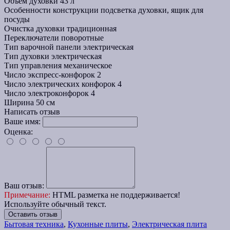
Объем духовки
43 л
Особенности конструкции
подсветка духовки, ящик для
посуды
Очистка духовки
традиционная
Переключатели
поворотные
Тип варочной панели
электрическая
Тип духовки
электрическая
Тип управления
механическое
Число экспресс-конфорок
2
Число электрических конфорок
4
Число электроконфорок
4
Ширина
50 см
Написать отзыв
Ваше имя:
Оценка:
Ваш отзыв:
Примечание:
HTML разметка не поддерживается!
Используйте обычный текст.
Оставить отзыв
Бытовая техника
,
Кухонные плиты
,
Электрическая плита