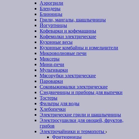
Аэрогрили
Блендеры
Блинницы
Грили, мангалы, шашлычницы
Йогуртницы
Кофеварки и кофемашины
Кофемолки электрические
Кухонные весы
Кухонные комбайны и измельчители
Микроволновые печи
Миксеры
Мини-печи
Мультиварки
Мясорубки электрические
Пароварки
Соковыжималки электрические
Сэндвичницы и приборы для выпечки
Тостеры
Фильтры для воды
Хлебопечки
Электрические грили и шашлычницы
Электросушилки для овощей, фруктов,
грибов
Электрочайники и термопоты
Фритюрницы