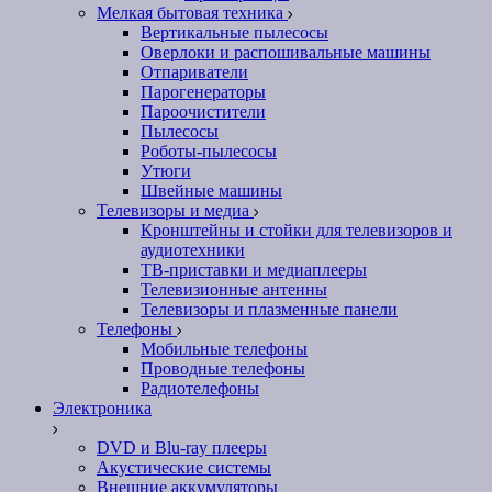
Мелкая бытовая техника
Вертикальные пылесосы
Оверлоки и распошивальные машины
Отпариватели
Парогенераторы
Пароочистители
Пылесосы
Роботы-пылесосы
Утюги
Швейные машины
Телевизоры и медиа
Кронштейны и стойки для телевизоров и
аудиотехники
ТВ-приставки и медиаплееры
Телевизионные антенны
Телевизоры и плазменные панели
Телефоны
Мобильные телефоны
Проводные телефоны
Радиотелефоны
Электроника
DVD и Blu-ray плееры
Акустические системы
Внешние аккумуляторы