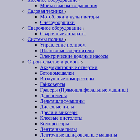
Мойки высокого давления
Садовая техника
Мотоблоки и культиваторы
Снегоуборщики
Сварочное оборудование
Сварочные аппараты
Системы полива
Управление поливом
Шланговые соединители
Электрические водяные насосы
Строительство и ремонт
Аккумуляторные отвертки
Бетономешалки
Воздушные компрессоры
Гайковерты
Граверы (Прямошлифовальные машины)
Дальномеры
Дельташлифмашины
Дисковые пилы
Дрели и миксеры
Клеевые пистолеты
Компрессоры
Ленточные пилы
Ленточные шлифовальные машины