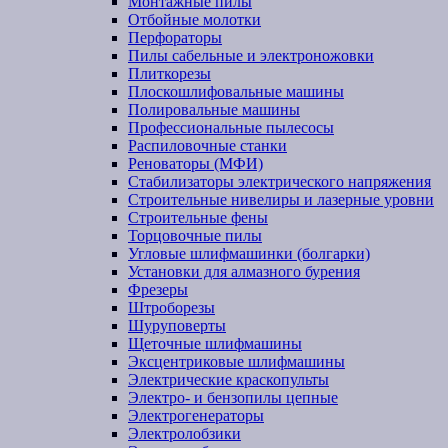
Монтажные пилы
Отбойные молотки
Перфораторы
Пилы сабельные и электроножовки
Плиткорезы
Плоскошлифовальные машины
Полировальные машины
Профессиональные пылесосы
Распиловочные станки
Реноваторы (МФИ)
Стабилизаторы электрического напряжения
Строительные нивелиры и лазерные уровни
Строительные фены
Торцовочные пилы
Угловые шлифмашинки (болгарки)
Установки для алмазного бурения
Фрезеры
Штроборезы
Шуруповерты
Щеточные шлифмашины
Эксцентриковые шлифмашины
Электрические краскопульты
Электро- и бензопилы цепные
Электрогенераторы
Электролобзики