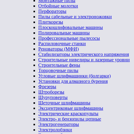
Монтажные пилы
Отбойные молотки
Перфораторы
Пилы сабельные и электроножовки
Плиткорезы
Плоскошлифовальные машины
Полировальные машины
Профессиональные пылесосы
Распиловочные станки
Реноваторы (МФИ)
Стабилизаторы электрического напряжения
Строительные нивелиры и лазерные уровни
Строительные фены
Торцовочные пилы
Угловые шлифмашинки (болгарки)
Установки для алмазного бурения
Фрезеры
Штроборезы
Шуруповерты
Щеточные шлифмашины
Эксцентриковые шлифмашины
Электрические краскопульты
Электро- и бензопилы цепные
Электрогенераторы
Электролобзики