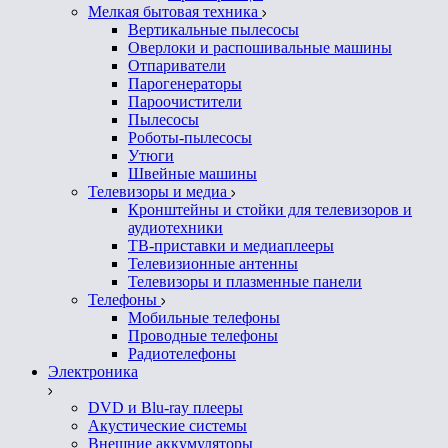
Мелкая бытовая техника
Вертикальные пылесосы
Оверлоки и распошивальные машины
Отпариватели
Парогенераторы
Пароочистители
Пылесосы
Роботы-пылесосы
Утюги
Швейные машины
Телевизоры и медиа
Кронштейны и стойки для телевизоров и
аудиотехники
ТВ-приставки и медиаплееры
Телевизионные антенны
Телевизоры и плазменные панели
Телефоны
Мобильные телефоны
Проводные телефоны
Радиотелефоны
Электроника
DVD и Blu-ray плееры
Акустические системы
Внешние аккумуляторы