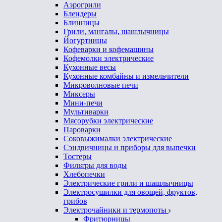
Аэрогрили
Блендеры
Блинницы
Грили, мангалы, шашлычницы
Йогуртницы
Кофеварки и кофемашины
Кофемолки электрические
Кухонные весы
Кухонные комбайны и измельчители
Микроволновые печи
Миксеры
Мини-печи
Мультиварки
Мясорубки электрические
Пароварки
Соковыжималки электрические
Сэндвичницы и приборы для выпечки
Тостеры
Фильтры для воды
Хлебопечки
Электрические грили и шашлычницы
Электросушилки для овощей, фруктов,
грибов
Электрочайники и термопоты
Фритюрницы