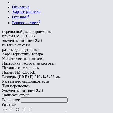
Описание
Характеристики
0
Отзывы
0
Вопрос - ответ
переносной радиоприемник
прием FM, СВ, КВ
элементы питания 2xD
питание от сети
разъем для наушников
Характеристики товара
Количество динамиков
1
Настройка частоты
аналоговая
Питание от сети
есть
Прием
FM, СВ, КВ
Размеры (ШхВхГ)
210х145х73 мм
Разъем для наушников
есть
Тип
переносной
Элементы питания
2xD
Написать отзыв
Ваше имя:
Оценка: