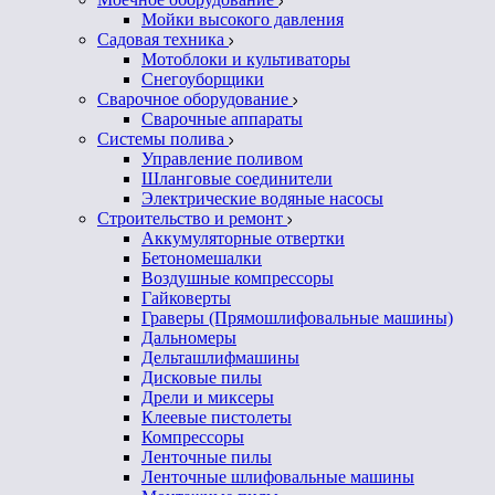
Мойки высокого давления
Садовая техника
Мотоблоки и культиваторы
Снегоуборщики
Сварочное оборудование
Сварочные аппараты
Системы полива
Управление поливом
Шланговые соединители
Электрические водяные насосы
Строительство и ремонт
Аккумуляторные отвертки
Бетономешалки
Воздушные компрессоры
Гайковерты
Граверы (Прямошлифовальные машины)
Дальномеры
Дельташлифмашины
Дисковые пилы
Дрели и миксеры
Клеевые пистолеты
Компрессоры
Ленточные пилы
Ленточные шлифовальные машины