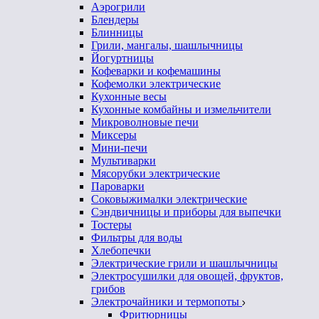
Аэрогрили
Блендеры
Блинницы
Грили, мангалы, шашлычницы
Йогуртницы
Кофеварки и кофемашины
Кофемолки электрические
Кухонные весы
Кухонные комбайны и измельчители
Микроволновые печи
Миксеры
Мини-печи
Мультиварки
Мясорубки электрические
Пароварки
Соковыжималки электрические
Сэндвичницы и приборы для выпечки
Тостеры
Фильтры для воды
Хлебопечки
Электрические грили и шашлычницы
Электросушилки для овощей, фруктов,
грибов
Электрочайники и термопоты
Фритюрницы