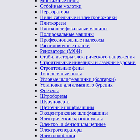
Монтажные пилы
Отбойные молотки
Перфораторы
Пилы сабельные и электроножовки
Плиткорезы
Плоскошлифовальные машины
Полировальные машины
Профессиональные пылесосы
Распиловочные станки
Реноваторы (МФИ)
Стабилизаторы электрического напряжения
Строительные нивелиры и лазерные уровни
Строительные фены
Торцовочные пилы
Угловые шлифмашинки (болгарки)
Установки для алмазного бурения
Фрезеры
Штроборезы
Шуруповерты
Щеточные шлифмашины
Эксцентриковые шлифмашины
Электрические краскопульты
Электро- и бензопилы цепные
Электрогенераторы
Электролобзики