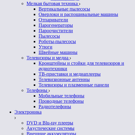
Мелкая бытовая техника
Вертикальные пылесосы
Оверлоки и распошивальные машины
Отпариватели
Парогенераторы
Пароочистители
Пылесосы
Роботы-пылесосы
Утюги
Швейные машины
Телевизоры и медиа
Кронштейны и стойки для телевизоров и
аудиотехники
ТВ-приставки и медиаплееры
Телевизионные антенны
Телевизоры и плазменные панели
Телефоны
Мобильные телефоны
Проводные телефоны
Радиотелефоны
Электроника
DVD и Blu-ray плееры
Акустические системы
Внешние аккумуляторы