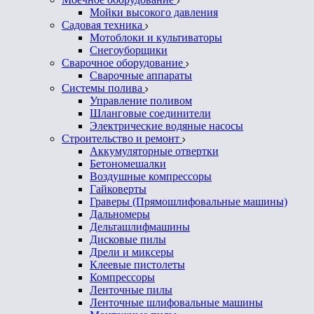
Мойки высокого давления
Садовая техника
Мотоблоки и культиваторы
Снегоуборщики
Сварочное оборудование
Сварочные аппараты
Системы полива
Управление поливом
Шланговые соединители
Электрические водяные насосы
Строительство и ремонт
Аккумуляторные отвертки
Бетономешалки
Воздушные компрессоры
Гайковерты
Граверы (Прямошлифовальные машины)
Дальномеры
Дельташлифмашины
Дисковые пилы
Дрели и миксеры
Клеевые пистолеты
Компрессоры
Ленточные пилы
Ленточные шлифовальные машины