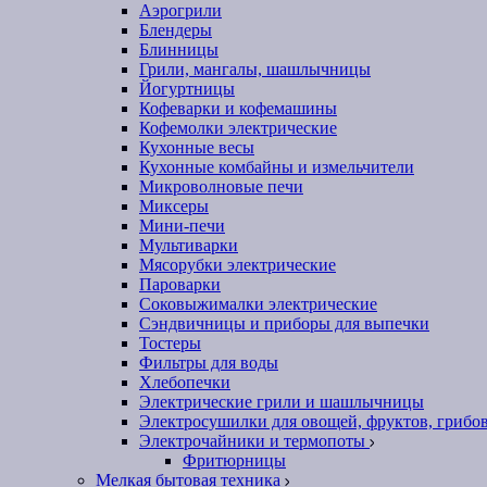
Аэрогрили
Блендеры
Блинницы
Грили, мангалы, шашлычницы
Йогуртницы
Кофеварки и кофемашины
Кофемолки электрические
Кухонные весы
Кухонные комбайны и измельчители
Микроволновые печи
Миксеры
Мини-печи
Мультиварки
Мясорубки электрические
Пароварки
Соковыжималки электрические
Сэндвичницы и приборы для выпечки
Тостеры
Фильтры для воды
Хлебопечки
Электрические грили и шашлычницы
Электросушилки для овощей, фруктов, грибо
Электрочайники и термопоты
Фритюрницы
Мелкая бытовая техника