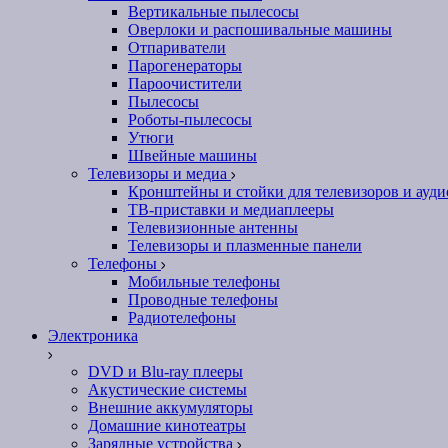
Вертикальные пылесосы
Оверлоки и распошивальные машины
Отпариватели
Парогенераторы
Пароочистители
Пылесосы
Роботы-пылесосы
Утюги
Швейные машины
Телевизоры и медиа
Кронштейны и стойки для телевизоров и ауд
ТВ-приставки и медиаплееры
Телевизионные антенны
Телевизоры и плазменные панели
Телефоны
Мобильные телефоны
Проводные телефоны
Радиотелефоны
Электроника
DVD и Blu-ray плееры
Акустические системы
Внешние аккумуляторы
Домашние кинотеатры
Зарядные устройства