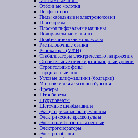
Монтажные пилы
Отбойные молотки
Перфораторы
Пилы сабельные и электроножовки
Плиткорезы
Плоскошлифовальные машины
Полировальные машины
Профессиональные пылесосы
Распиловочные станки
Реноваторы (МФИ)
Стабилизаторы электрического напряжения
Строительные нивелиры и лазерные уровни
Строительные фены
Торцовочные пилы
Угловые шлифмашинки (болгарки)
Установки для алмазного бурения
Фрезеры
Штроборезы
Шуруповерты
Щеточные шлифмашины
Эксцентриковые шлифмашины
Электрические краскопульты
Электро- и бензопилы цепные
Электрогенераторы
Электролобзики