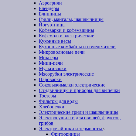
Аэрогрили
Блендеры
Блинницы
Грили, мангалы, шашлычницы
Йогуртницы
Кофеварки и кофемашины
Кофемолки электрические
Кухонные весы
Кухонные комбайны и измельчители
Микроволновые печи
Миксеры
Мини-печи
Мультиварки
Мясорубки электрические
Пароварки
Соковыжималки электрические
Сэндвичницы и приборы для выпечки
Тостеры
Фильтры для воды
Хлебопечки
Электрические грили и шашлычницы
Электросушилки для овощей, фруктов,
грибов
Электрочайники и термопоты
Фритюрницы