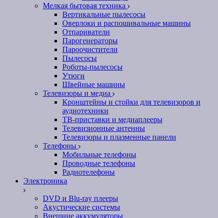
Мелкая бытовая техника
Вертикальные пылесосы
Оверлоки и распошивальные машины
Отпариватели
Парогенераторы
Пароочистители
Пылесосы
Роботы-пылесосы
Утюги
Швейные машины
Телевизоры и медиа
Кронштейны и стойки для телевизоров и
аудиотехники
ТВ-приставки и медиаплееры
Телевизионные антенны
Телевизоры и плазменные панели
Телефоны
Мобильные телефоны
Проводные телефоны
Радиотелефоны
Электроника
DVD и Blu-ray плееры
Акустические системы
Внешние аккумуляторы