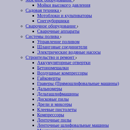
Мойки высокого давления
Садовая техника
Мотоблоки и культиваторы
Снегоуборщики
Сварочное оборудование
Сварочные аппараты
Системы полива
Управление поливом
Шланговые соединители
Электрические водяные насосы
Строительство и ремонт
Аккумуляторные отвертки
Бетономешалки
Воздушные компрессоры
Гайковерты
Граверы (Прямошлифовальные машины)
Дальномеры
Дельташлифмашины
Дисковые пилы
Дрели и миксеры
Клеевые пистолеты
Компрессоры
Ленточные пилы
Ленточные шлифовальные машины