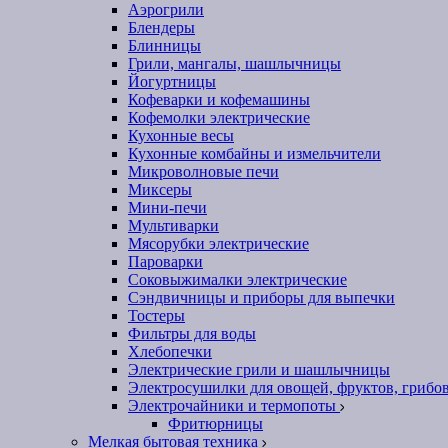
Аэрогрили
Блендеры
Блинницы
Грили, мангалы, шашлычницы
Йогуртницы
Кофеварки и кофемашины
Кофемолки электрические
Кухонные весы
Кухонные комбайны и измельчители
Микроволновые печи
Миксеры
Мини-печи
Мультиварки
Мясорубки электрические
Пароварки
Соковыжималки электрические
Сэндвичницы и приборы для выпечки
Тостеры
Фильтры для воды
Хлебопечки
Электрические грили и шашлычницы
Электросушилки для овощей, фруктов, грибо
Электрочайники и термопоты
Фритюрницы
Мелкая бытовая техника