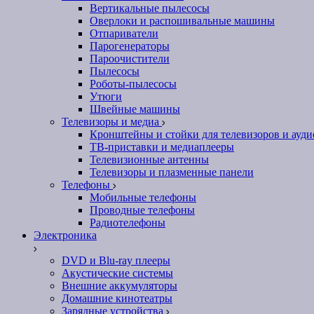
Вертикальные пылесосы
Оверлоки и распошивальные машины
Отпариватели
Парогенераторы
Пароочистители
Пылесосы
Роботы-пылесосы
Утюги
Швейные машины
Телевизоры и медиа
Кронштейны и стойки для телевизоров и ауд
ТВ-приставки и медиаплееры
Телевизионные антенны
Телевизоры и плазменные панели
Телефоны
Мобильные телефоны
Проводные телефоны
Радиотелефоны
Электроника
DVD и Blu-ray плееры
Акустические системы
Внешние аккумуляторы
Домашние кинотеатры
Зарядные устройства