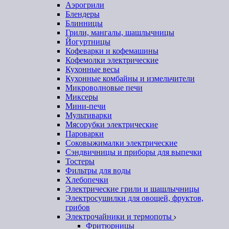
Аэрогрили
Блендеры
Блинницы
Грили, мангалы, шашлычницы
Йогуртницы
Кофеварки и кофемашины
Кофемолки электрические
Кухонные весы
Кухонные комбайны и измельчители
Микроволновые печи
Миксеры
Мини-печи
Мультиварки
Мясорубки электрические
Пароварки
Соковыжималки электрические
Сэндвичницы и приборы для выпечки
Тостеры
Фильтры для воды
Хлебопечки
Электрические грили и шашлычницы
Электросушилки для овощей, фруктов,
грибов
Электрочайники и термопоты
Фритюрницы