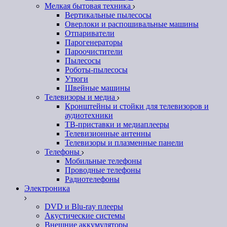
Мелкая бытовая техника
Вертикальные пылесосы
Оверлоки и распошивальные машины
Отпариватели
Парогенераторы
Пароочистители
Пылесосы
Роботы-пылесосы
Утюги
Швейные машины
Телевизоры и медиа
Кронштейны и стойки для телевизоров и
аудиотехники
ТВ-приставки и медиаплееры
Телевизионные антенны
Телевизоры и плазменные панели
Телефоны
Мобильные телефоны
Проводные телефоны
Радиотелефоны
Электроника
DVD и Blu-ray плееры
Акустические системы
Внешние аккумуляторы