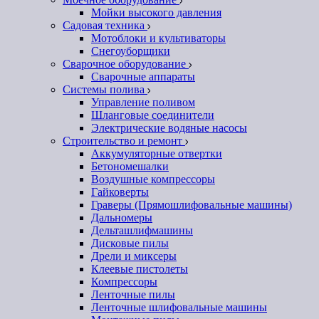
Мойки высокого давления
Садовая техника
Мотоблоки и культиваторы
Снегоуборщики
Сварочное оборудование
Сварочные аппараты
Системы полива
Управление поливом
Шланговые соединители
Электрические водяные насосы
Строительство и ремонт
Аккумуляторные отвертки
Бетономешалки
Воздушные компрессоры
Гайковерты
Граверы (Прямошлифовальные машины)
Дальномеры
Дельташлифмашины
Дисковые пилы
Дрели и миксеры
Клеевые пистолеты
Компрессоры
Ленточные пилы
Ленточные шлифовальные машины