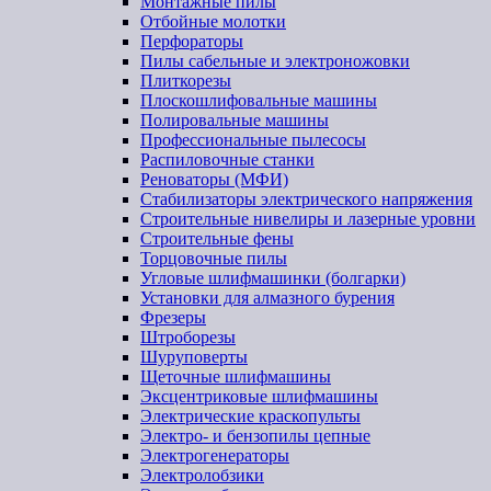
Монтажные пилы
Отбойные молотки
Перфораторы
Пилы сабельные и электроножовки
Плиткорезы
Плоскошлифовальные машины
Полировальные машины
Профессиональные пылесосы
Распиловочные станки
Реноваторы (МФИ)
Стабилизаторы электрического напряжения
Строительные нивелиры и лазерные уровни
Строительные фены
Торцовочные пилы
Угловые шлифмашинки (болгарки)
Установки для алмазного бурения
Фрезеры
Штроборезы
Шуруповерты
Щеточные шлифмашины
Эксцентриковые шлифмашины
Электрические краскопульты
Электро- и бензопилы цепные
Электрогенераторы
Электролобзики