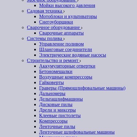
Мойки высокого давления
Садовая техника
Мотоблоки и культиваторы
Снегоуборщики
Сварочное оборудование
Сварочные аппараты
Системы полива
Управление поливом
Шланговые соединители
Электрические водяные насосы
Строительство и ремонт
Аккумуляторные отвертки
Бетономешалки
Воздушные компрессоры
Гайковерты
Граверы (Прямошлифовальные машины)
Дальномеры
Дельташлифмашины
Дисковые пилы
Дрели и миксеры
Клеевые пистолеты
Компрессоры
Ленточные пилы
Ленточные шлифовальные машины