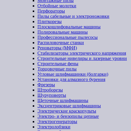
Монтажные пилы
Отбойные молотки
Перфораторы
Пилы сабельные и электроножовки
Плиткорезы
Плоскошлифовальные машины
Полировальные машины
Профессиональные пылесосы
Распиловочные станки
Реноваторы (МФИ)
Стабилизаторы электрического напряжения
Строительные нивелиры и лазерные уровни
Строительные фены
Торцовочные пилы
Угловые шлифмашинки (болгарки)
Установки для алмазного бурения
Фрезеры
Штроборезы
Шуруповерты
Щеточные шлифмашины
Эксцентриковые шлифмашины
Электрические краскопульты
Электро- и бензопилы цепные
Электрогенераторы
Электролобзики