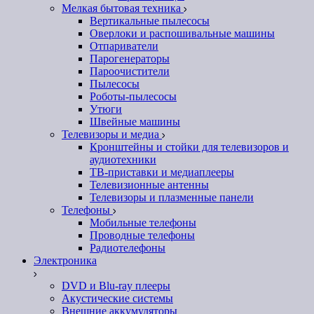
Мелкая бытовая техника
Вертикальные пылесосы
Оверлоки и распошивальные машины
Отпариватели
Парогенераторы
Пароочистители
Пылесосы
Роботы-пылесосы
Утюги
Швейные машины
Телевизоры и медиа
Кронштейны и стойки для телевизоров и
аудиотехники
ТВ-приставки и медиаплееры
Телевизионные антенны
Телевизоры и плазменные панели
Телефоны
Мобильные телефоны
Проводные телефоны
Радиотелефоны
Электроника
DVD и Blu-ray плееры
Акустические системы
Внешние аккумуляторы