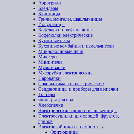
Аэрогрили
Блендеры
Блинницы
Грили, мангалы, шашлычницы
Йогуртницы
Кофеварки и кофемашины
Кофемолки электрические
Кухонные весы
Кухонные комбайны и измельчители
Микроволновые печи
Миксеры
Мини-печи
Мультиварки
Мясорубки электрические
Пароварки
Соковыжималки электрические
Сэндвичницы и приборы для выпечки
Тостеры
Фильтры для воды
Хлебопечки
Электрические грили и шашлычницы
Электросушилки для овощей, фруктов,
грибов
Электрочайники и термопоты
Фритюрницы