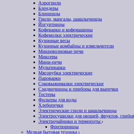
Аэрогрили
Блендеры
Блинницы
Грили, мангалы, шашлычницы
Йогуртницы
Кофеварки и кофемашины
Кофемолки электрические
Кухонные весы
Кухонные комбайны и измельчители
Микроволновые печи
Миксеры
Мини-печи
Мультиварки
Мясорубки электрические
Пароварки
Соковыжималки электрические
Сэндвичницы и приборы для выпечки
Тостеры
Фильтры для воды
Хлебопечки
Электрические грили и шашлычницы
Электросушилки для овощей, фруктов, грибо
Электрочайники и термопоты
Фритюрницы
Мелкая бытовая техника